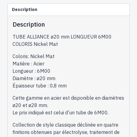
Boulet
Description
alliance
20
Description
mm
-
TUBE ALLIANCE ø20 mm LONGUEUR 6M00
longueur
COLORIS Nickel Mat
:
6M00
Coloris: Nickel Mat
-
Matière : Acier
B36414
Longueur : 6M00
Diamètre : ø20 mm
Épaisseur tube : 0,8 mm
Cette gamme en acier est disponible en diamètres
ø20 et ø28 mm.
Le prix indiqué est celui d’un tube de 6M00.
Collection de style classique déclinée en quatre
finitions obtenues par électrolyse, traitement de