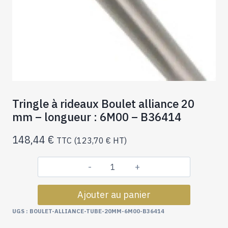
Tringle à rideaux Boulet alliance 20
mm – longueur : 6M00 – B36414
148,44
€
TTC (
123,70
€
HT)
quantité
de
Ajouter au panier
Tringle
à
UGS :
BOULET-ALLIANCE-TUBE-20MM-6M00-B36414
rideaux