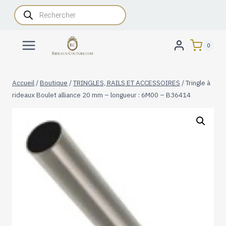
Aller
Recherche
de
au
produits
contenu
0
Accueil
/
Boutique
/
TRINGLES, RAILS ET ACCESSOIRES
/
Tringle à
rideaux Boulet alliance 20 mm – longueur : 6M00 – B36414