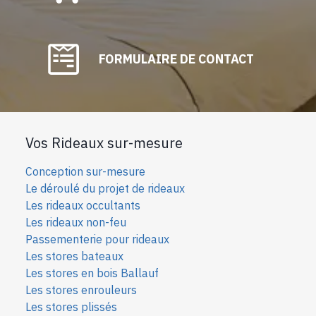
FORMULAIRE DE CONTACT
Vos Rideaux sur-mesure
Conception sur-mesure
Le déroulé du projet de rideaux
Les rideaux occultants
Les rideaux non-feu
Passementerie pour rideaux
Les stores bateaux
Les stores en bois Ballauf
Les stores enrouleurs
Les stores plissés