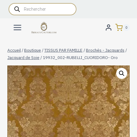
Aller
Recherche
de
au
produits
contenu
0
Accueil
/
Boutique
/
TISSUS PAR FAMILLE
/
Brochés - Jacquards
/
Jacquard de Soie
/
19932_002-RUBELLI_CUORIDORO- Oro