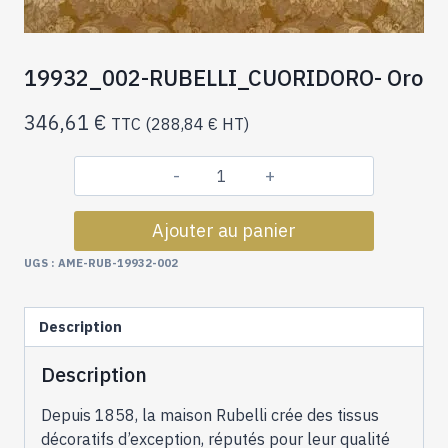
19932_002-RUBELLI_CUORIDORO- Oro
346,61
€
TTC (
288,84
€
HT)
quantité
de
Ajouter au panier
19932_002-
RUBELLI_CUORIDORO-
UGS :
AME-RUB-19932-002
Oro
Description
Description
Depuis 1858, la maison Rubelli crée des tissus
décoratifs d’exception, réputés pour leur qualité