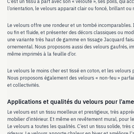
C’est un tissu à part avec son « velouté », ses poils, qui a
l’orientation, le velours apparait clair ou foncé, brillant ou
Le velours offre une rondeur et un tombé incomparables. Il
ou fin et fluide, et présenter des décors classiques ou mo
une variante très haut de gamme en tissage Jacquard fais
ornemental. Nous proposons aussi des velours gaufrés, i
même imprimés à la feuille d’or.
Le velours le moins cher est tissé en coton, et les velours 
Nous proposons également des velours « non-feu » parfait
et collectivités.
Applications et qualités du velours pour l’a
Le velours est un tissu moelleux et prestigieux, très appr
mobilier d’intérieur. Et même en revêtement mural, pour les
Le velours a toutes les qualités. C’est un tissu solide, très 
rideaux. Le velours apporte chaleur en hiver et améliore l