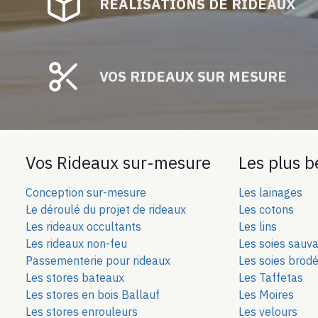
RÉALISATIONS DE RIDEAUX
VOS RIDEAUX SUR MESURE
Vos Rideaux sur-mesure
Les plus b
Conception sur-mesure
Les lainages
Le déroulé du projet de rideaux
Les cotons
Les rideaux occultants
Les lins
Les rideaux non-feu
Les soies sauv
Passementerie pour rideaux
Les soies bro
d
Les stores bateaux
Les Taffetas
Les stores en bois Ballauf
Les Moires
Les stores enrouleurs
Les velours