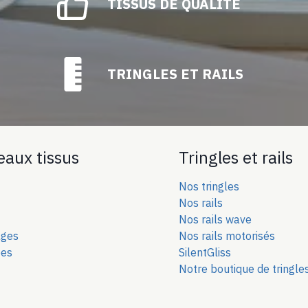
TISSUS DE QUALITÉ
TRINGLES ET RAILS
eaux tissus
Tringles et rails
Nos tringles
Nos rails
Nos rails wave
ages
Nos rails motorisés
ées
SilentGliss
Notre boutique de tringle