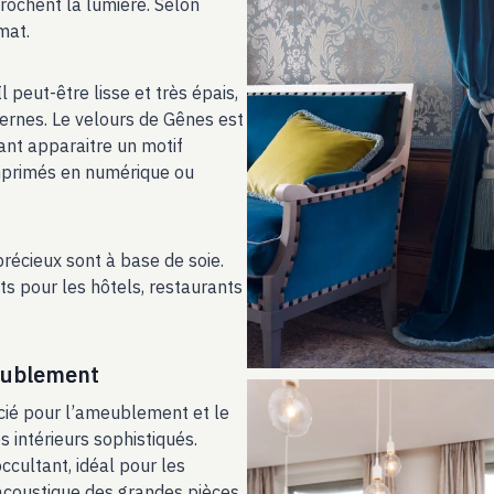
ccrochent la lumière. Selon
 mat.
 peut-être lisse et très épais,
dernes. Le velours de Gênes est
ant apparaitre un motif
mprimés en numérique ou
précieux sont à base de soie.
s pour les hôtels, restaurants
meublement
écié pour l’ameublement et le
 intérieurs sophistiqués.
occultant, idéal pour les
’acoustique des grandes pièces.