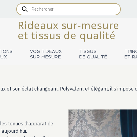
Recherche
de
produits
Rideaux sur-mesure
et tissus de qualité
TIONS
VOS RIDEAUX
TISSUS
TRIN
AUX
SUR MESURE
DE QUALITÉ
ET R
doux et son éclat changeant. Polyvalent et élégant, il s’impose
s les tenues d’apparat de
’aujourd’hui.