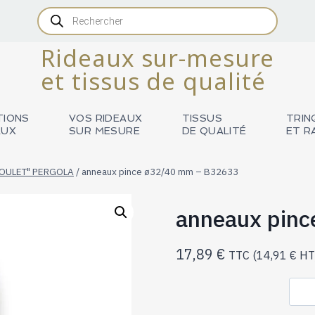
Recherche
de
produits
Rideaux sur-mesure
et tissus de qualité
TIONS
VOS RIDEAUX
TISSUS
TRIN
AUX
SUR MESURE
DE QUALITÉ
ET R
BOULET" PERGOLA
/
anneaux pince ø32/40 mm – B32633
anneaux pin
17,89
€
TTC (
14,91
€
HT