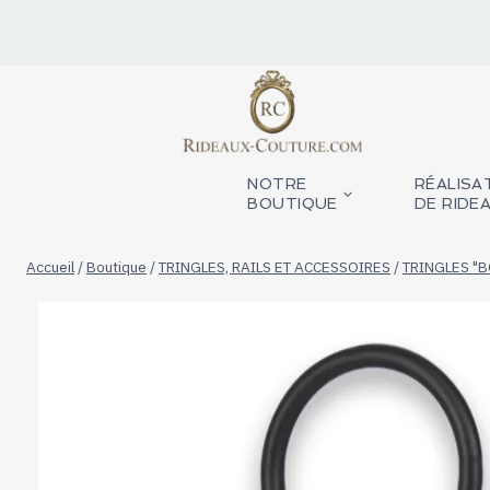
Aller
au
contenu
NOTRE
RÉALISA
BOUTIQUE
DE RIDE
Accueil
/
Boutique
/
TRINGLES, RAILS ET ACCESSOIRES
/
TRINGLES "