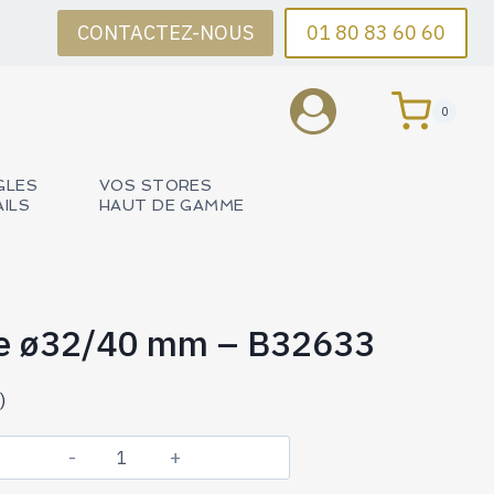
CONTACTEZ-NOUS
01 80 83 60 60
0
GLES
VOS STORES
AILS
HAUT DE GAMME
ce ø32/40 mm – B32633
)
quantité