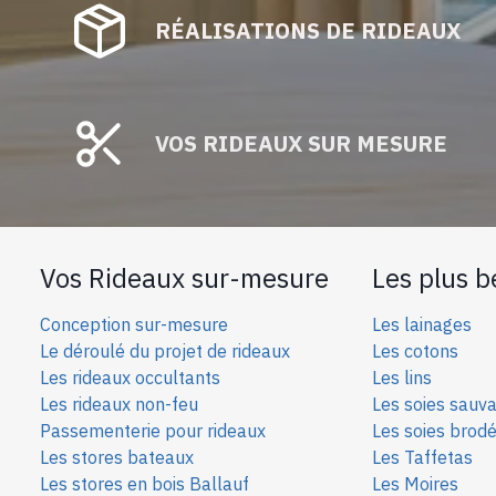
RÉALISATIONS DE RIDEAUX
VOS RIDEAUX SUR MESURE
Vos Rideaux sur-mesure
Les plus b
Conception sur-mesure
Les lainages
Le déroulé du projet de rideaux
Les cotons
Les rideaux occultants
Les lins
Les rideaux non-feu
Les soies sauv
Passementerie pour rideaux
Les soies bro
d
Les stores bateaux
Les Taffetas
Les stores en bois Ballauf
Les Moires