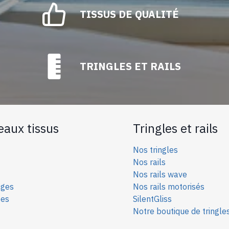
TISSUS DE QUALITÉ
TRINGLES ET RAILS
eaux tissus
Tringles et rails
Nos tringles
Nos rails
Nos rails wave
ages
Nos rails motorisés
ées
SilentGliss
Notre boutique de tringle