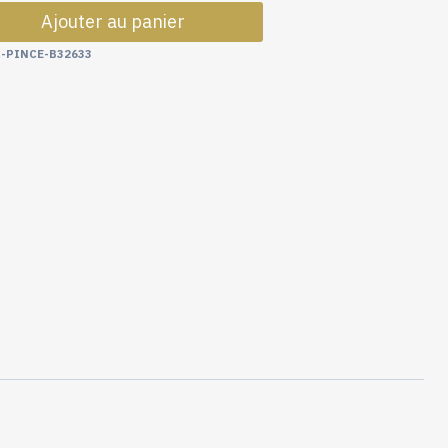
de
Ajouter au panier
anneaux
pince
-PINCE-B32633
ø32/40
mm
-
B32633