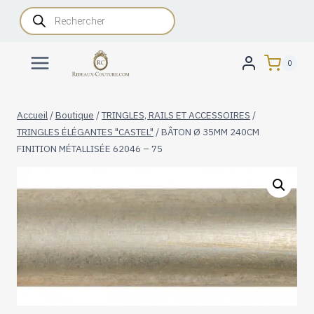
Aller
Recherche
de
au
produits
contenu
0
Accueil
/
Boutique
/
TRINGLES, RAILS ET ACCESSOIRES
/
TRINGLES ÉLÉGANTES "CASTEL"
/
BÂTON Ø 35MM 240CM
FINITION MÉTALLISÉE 62046 – 75