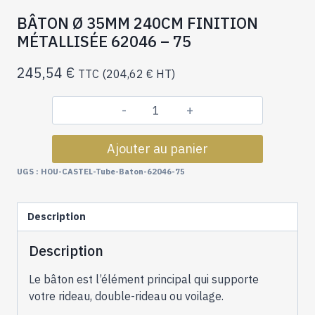
BÂTON Ø 35MM 240CM FINITION
MÉTALLISÉE 62046 – 75
245,54
€
TTC (
204,62
€
HT)
quantité
de
Ajouter au panier
BÂTON
Ø
UGS :
HOU-CASTEL-Tube-Baton-62046-75
35MM
240CM
Description
FINITION
MÉTALLISÉE
Description
62046
-
Le bâton est l’élément principal qui supporte
75
votre rideau, double-rideau ou voilage.