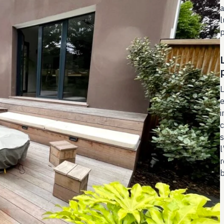
a
l
p
L
e
i
c
s
l
r
b