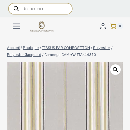
Aller
Recherche
de
au
produits
contenu
0
Accueil
/
Boutique
/
TISSUS PAR COMPOSITION
/
Polyester
/
Polyester Jacquard
/
Camengo CAM-GAÏTA-44310