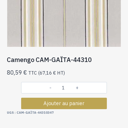
Camengo CAM-GAÏTA-44310
80,59
€
TTC (
67,16
€
HT)
quantité
de
Ajouter au panier
Camengo
CAM-
UGS :
CAM-GAÏTA-44310347
GAÏTA-
44310