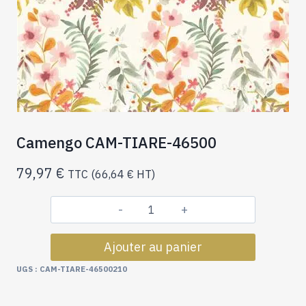
Camengo CAM-TIARE-46500
79,97
€
TTC (
66,64
€
HT)
quantité
de
Ajouter au panier
Camengo
CAM-
UGS :
CAM-TIARE-46500210
TIARE-
46500