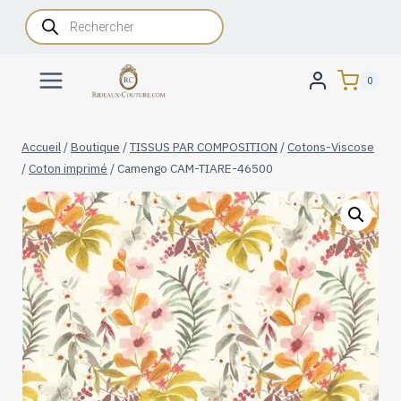
Aller
Recherche
de
au
produits
contenu
0
Accueil
/
Boutique
/
TISSUS PAR COMPOSITION
/
Cotons-Viscose
/
Coton imprimé
/
Camengo CAM-TIARE-46500