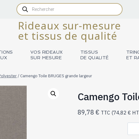
Recherche
de
produits
Rideaux sur-mesure
et tissus de qualité
TIONS
VOS RIDEAUX
TISSUS
TRIN
AUX
SUR MESURE
DE QUALITÉ
ET R
Polyester
/
Camengo Toile BRUGES grande largeur
Camengo Toil
89,78
€
TTC (
74,82
€
HT