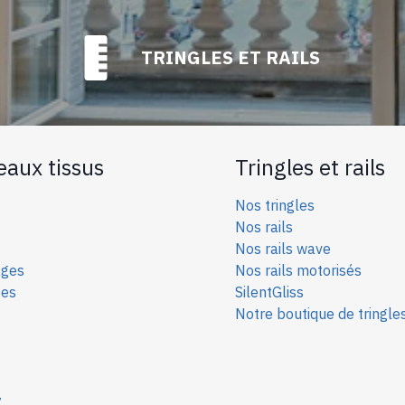
TRINGLES ET RAILS
eaux tissus
Tringles et rails
Nos tringles
Nos rails
Nos rails wave
ages
Nos rails motorisés
ées
SilentGliss
Notre boutique de tringle
y