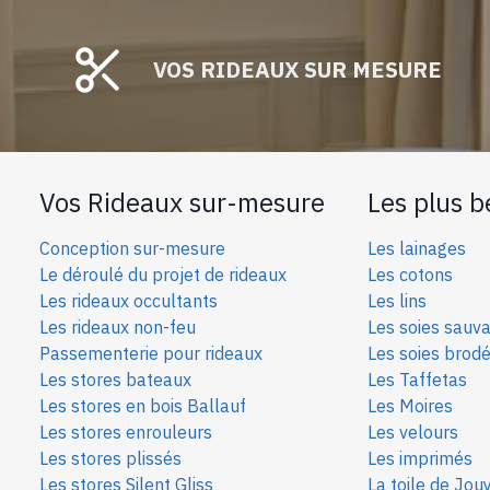
VOS RIDEAUX SUR MESURE
Vos Rideaux sur-mesure
Les plus b
Conception sur-mesure
Les lainages
Le déroulé du projet de rideaux
Les cotons
Les rideaux occultants
Les lins
Les rideaux non-feu
Les soies sauv
Passementerie pour rideaux
Les soies bro
d
Les stores bateaux
Les Taffetas
Les stores en bois Ballauf
Les Moires
Les stores enrouleurs
Les velours
Les stores plissés
Les imprimés
Les stores Silent Gliss
La toile de Jou