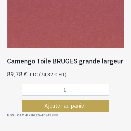
Camengo Toile BRUGES grande largeur
89,78
€
TTC (
74,82
€
HT)
quantité
de
Ajouter au panier
Camengo
Toile
UGS :
CAM-BRUGES-40543988
BRUGES
grande