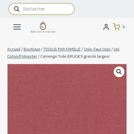
Aller
Recherche
de
au
produits
contenu
0
Accueil
/
Boutique
/
TISSUS PAR FAMILLE
/
Unis-Faux Unis
/
Uni
Coton/Polyester
/
Camengo Toile BRUGES grande largeur