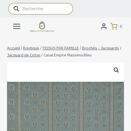
Aller
Recherche
de
au
produits
contenu
0
Accueil
/
Boutique
/
TISSUS PAR FAMILLE
/
Brochés - Jacquards
/
Jacquard de Coton
/
Casal Empire Massena Bleu