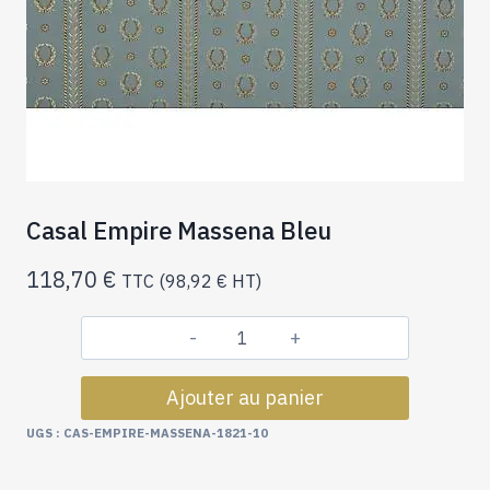
Casal Empire Massena Bleu
118,70
€
TTC (
98,92
€
HT)
quantité
de
Ajouter au panier
Casal
Empire
UGS :
CAS-EMPIRE-MASSENA-1821-10
Massena
Bleu