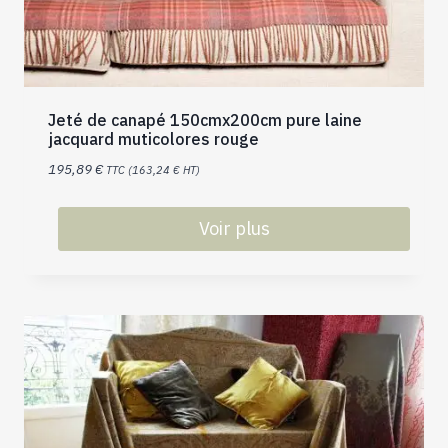
Jeté de canapé 150cmx200cm pure laine
jacquard muticolores rouge
195,89
€
TTC (
163,24
€
HT)
Voir plus