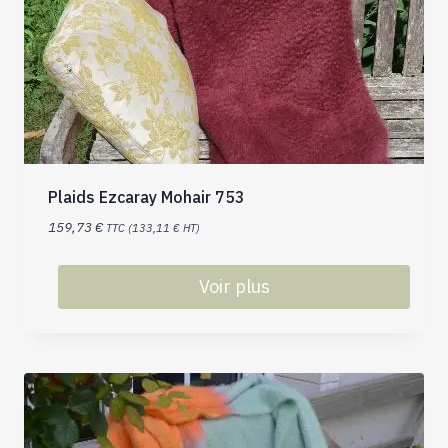
Plaids Ezcaray Mohair 753
159,73
€
TTC (
133,11
€
HT)
Voir plus