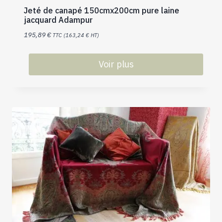
Jeté de canapé 150cmx200cm pure laine
jacquard Adampur
195,89
€
TTC (
163,24
€
HT)
Voir plus