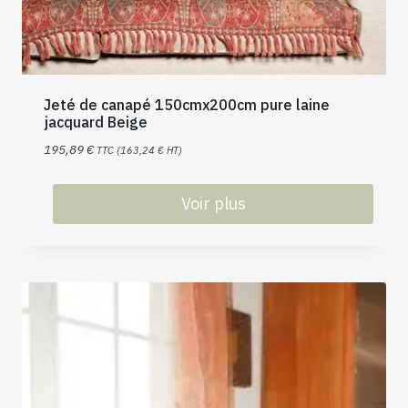
Jeté de canapé 150cmx200cm pure laine
jacquard Beige
195,89
€
TTC (
163,24
€
HT)
Voir plus