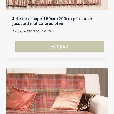
Jeté de canapé 150cmx200cm pure laine
jacquard muticolores bleu
125,28
€
TTC (
104,40
€
HT)
Voir plus