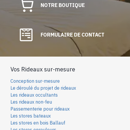
NOTRE BOUTIQUE
FORMULAIRE DE CONTACT
Vos Rideaux sur-mesure
Conception sur-mesure
Le déroulé du projet de rideaux
Les rideaux occultants
Les rideaux non-feu
Passementerie pour rideaux
Les stores bateaux
Les stores en bois Ballauf
Les stores enrouleurs