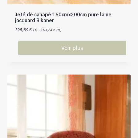
Jeté de canapé 150cmx200cm pure laine
jacquard Bikaner
195,89
€
TTC (
163,24
€
HT)
Voir plus