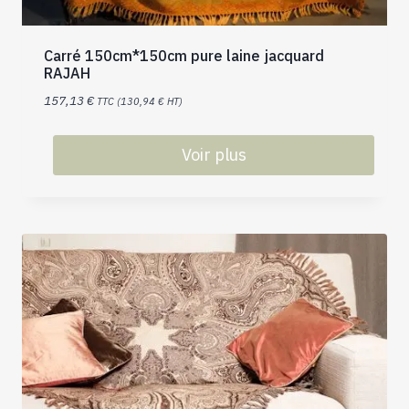
Carré 150cm*150cm pure laine jacquard
RAJAH
157,13
€
TTC (
130,94
€
HT)
Voir plus