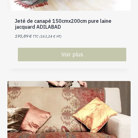
Jeté de canapé 150cmx200cm pure laine
jacquard ADILABAD
195,89
€
TTC (
163,24
€
HT)
Voir plus