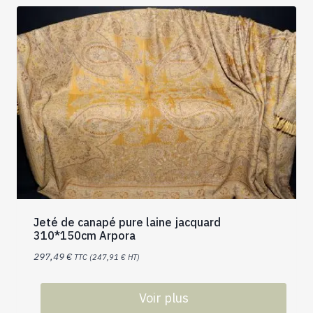
Jeté de canapé pure laine jacquard
310*150cm Arpora
297,49
€
TTC (
247,91
€
HT)
Voir plus