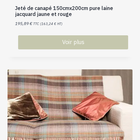
Jeté de canapé 150cmx200cm pure laine
jacquard jaune et rouge
195,89
€
TTC (
163,24
€
HT)
Voir plus