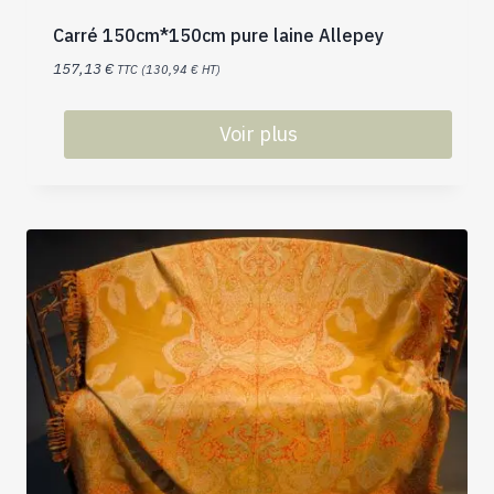
Carré 150cm*150cm pure laine Allepey
157,13
€
TTC (
130,94
€
HT)
Voir plus