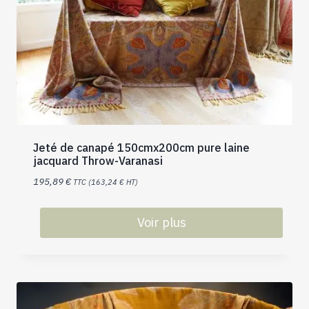
Jeté de canapé 150cmx200cm pure laine
jacquard Throw-Varanasi
195,89
€
TTC (
163,24
€
HT)
Voir plus