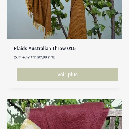
être
choisies
sur
la
page
du
produit
Plaids Australian Throw 015
104,40
€
TTC (
87,00
€
HT)
Voir plus