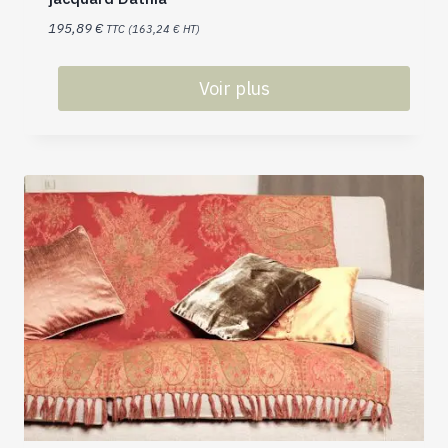
195,89
€
TTC (
163,24
€
HT)
Voir plus