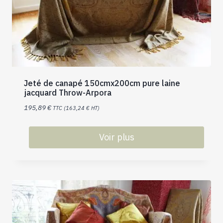
Jeté de canapé 150cmx200cm pure laine
jacquard Throw-Arpora
195,89
€
TTC (
163,24
€
HT)
Voir plus