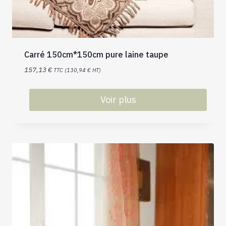
Carré 150cm*150cm pure laine taupe
157,13
€
TTC (
130,94
€
HT)
Voir plus