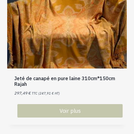
Jeté de canapé en pure laine 310cm*150cm
Rajah
297,49
€
TTC (
247,91
€
HT)
Voir plus