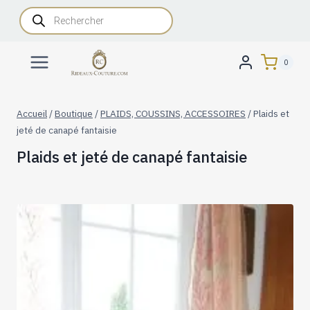
Aller
Recherche
de
au
produits
contenu
0
Accueil
/
Boutique
/
PLAIDS, COUSSINS, ACCESSOIRES
/
Plaids et
jeté de canapé fantaisie
Plaids et jeté de canapé fantaisie