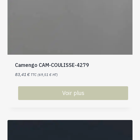
Camengo CAM-COULISSE-4279
83,41
€
TTC (
69,51
€
HT)
Voir plus