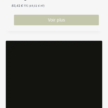
83,41
€
TTC (
69,51
€
HT)
Voir plus