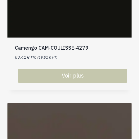
Camengo CAM-COULISSE-4279
83,41
€
TTC (
69,51
€
HT)
Voir plus