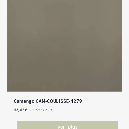
Camengo CAM-COULISSE-4279
83,41
€
TTC (
69,51
€
HT)
Voir plus