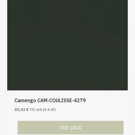
Camengo CAM-COULISSE-4279
83,41
€
TTC (
69,51
€
HT)
Voir plus