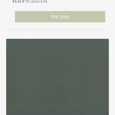
83,41
€
TTC (
69,51
€
HT)
Voir plus