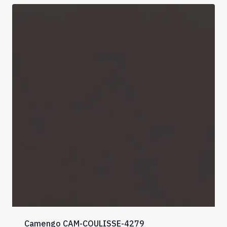
Camengo CAM-COULISSE-4279