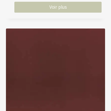
Voir plus