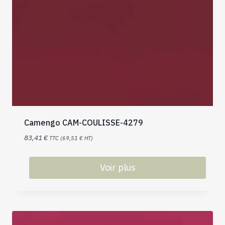
Camengo CAM-COULISSE-4279
83,41
€
TTC (
69,51
€
HT)
Voir plus