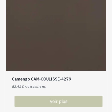
Camengo CAM-COULISSE-4279
83,41
€
TTC (
69,51
€
HT)
Voir plus