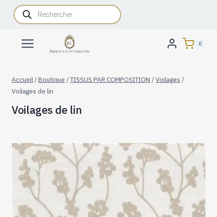
Aller
Recherche
de
au
produits
contenu
0
Accueil
/
Boutique
/
TISSUS PAR COMPOSITION
/
Voilages
/
Voilages de lin
Voilages de lin