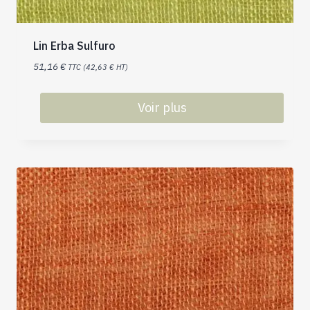
Lin Erba Sulfuro
51,16
€
TTC (
42,63
€
HT)
Voir plus