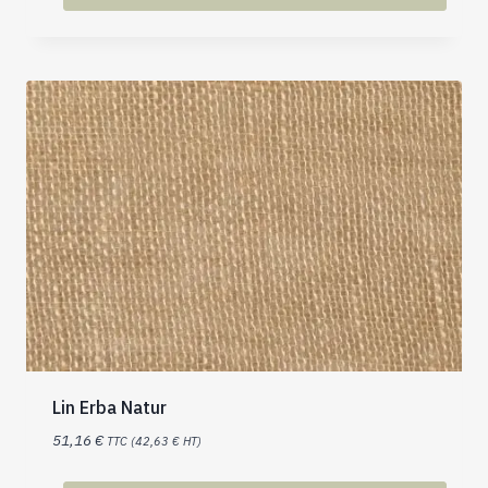
Lin Erba Natur
51,16
€
TTC (
42,63
€
HT)