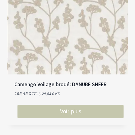
Camengo Voilage brodé: DANUBE SHEER
155,45
€
TTC (
129,54
€
HT)
Voir plus