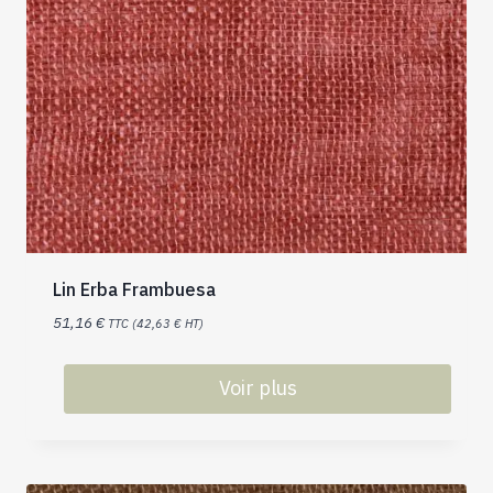
Lin Erba Frambuesa
51,16
€
TTC (
42,63
€
HT)
Voir plus