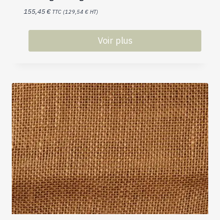
155,45
€
TTC (
129,54
€
HT)
Voir plus