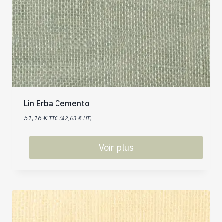
Lin Erba Cemento
51,16
€
TTC (
42,63
€
HT)
Voir plus