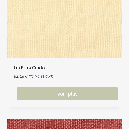
Lin Erba Crudo
51,16
€
TTC (
42,63
€
HT)
Voir plus