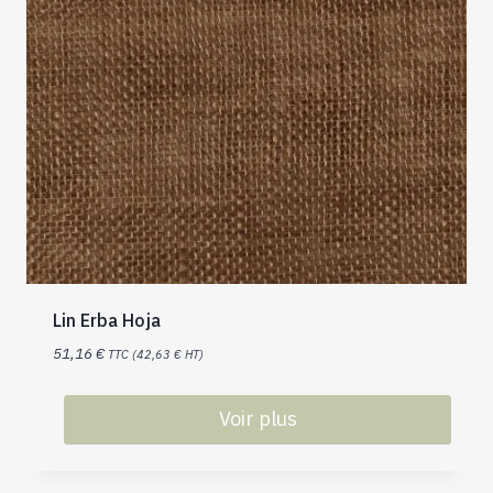
Lin Erba Hoja
51,16
€
TTC (
42,63
€
HT)
Voir plus