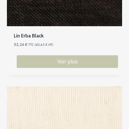
Lin Erba Black
51,16
€
TTC (
42,63
€
HT)
Voir plus