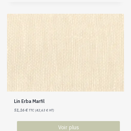
Lin Erba Marfil
51,16
€
TTC (
42,63
€
HT)
Voir plus