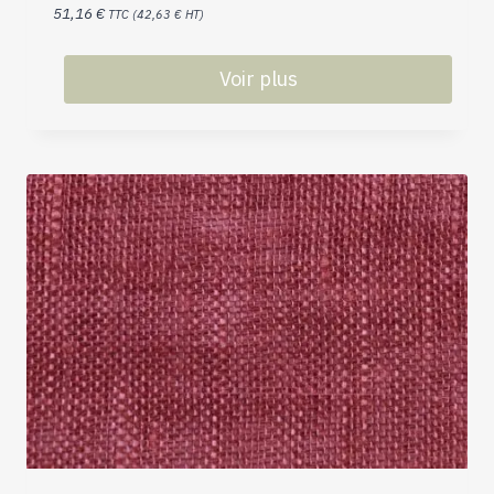
51,16
€
TTC (
42,63
€
HT)
Voir plus