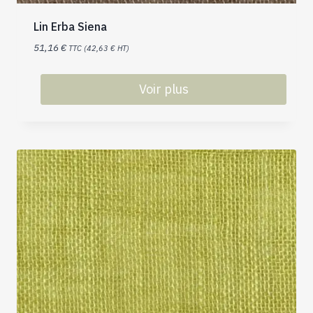
Lin Erba Siena
51,16
€
TTC (
42,63
€
HT)
Voir plus