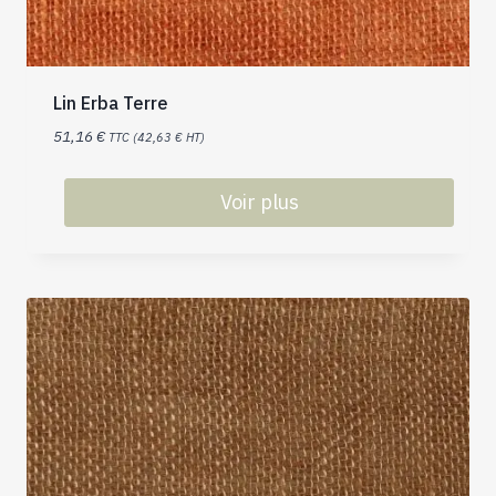
Lin Erba Terre
51,16
€
TTC (
42,63
€
HT)
Voir plus