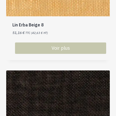
Lin Erba Beige 8
51,16
€
TTC (
42,63
€
HT)
Voir plus