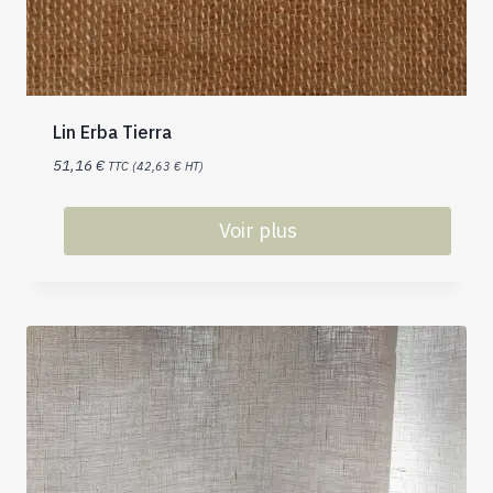
Lin Erba Tierra
51,16
€
TTC (
42,63
€
HT)
Voir plus