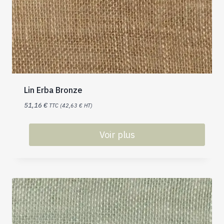
Lin Erba Bronze
51,16
€
TTC (
42,63
€
HT)
Voir plus