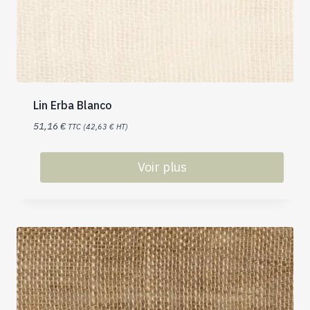
Lin Erba Blanco
51,16
€
TTC (
42,63
€
HT)
Voir plus