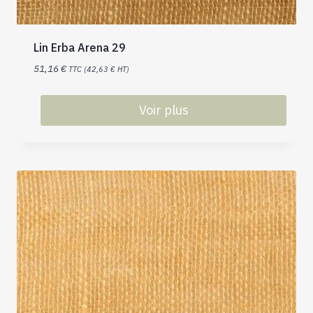
Lin Erba Arena 29
51,16
€
TTC (
42,63
€
HT)
Voir plus