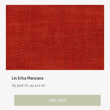
Lin Erba Manzana
51,16
€
TTC (
42,63
€
HT)
Voir plus