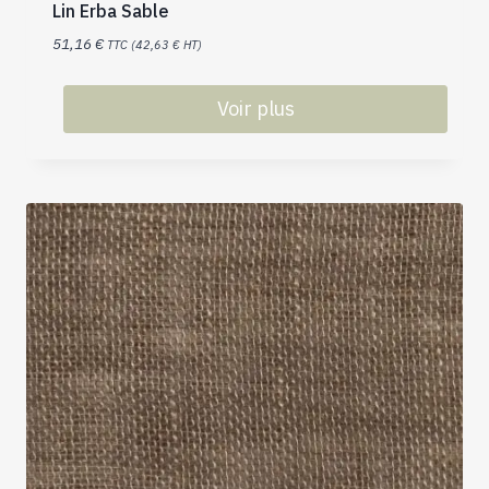
Lin Erba Sable
51,16
€
TTC (
42,63
€
HT)
Voir plus