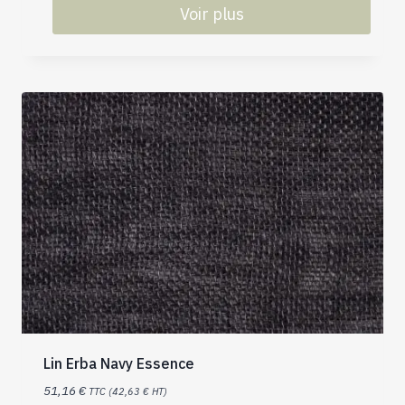
Voir plus
Lin Erba Navy Essence
51,16
€
TTC (
42,63
€
HT)