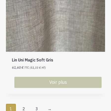
Lin Uni Magic Soft Gris
61,60
€
TTC (
51,33
€
HT)
Voir plus
1
2
3
→