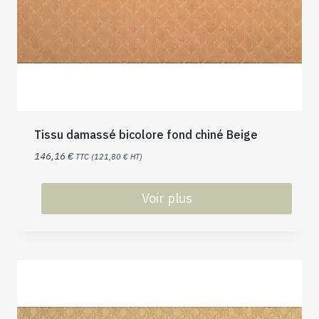
Tissu damassé bicolore fond chiné Beige
146,16
€
TTC (
121,80
€
HT)
Voir plus