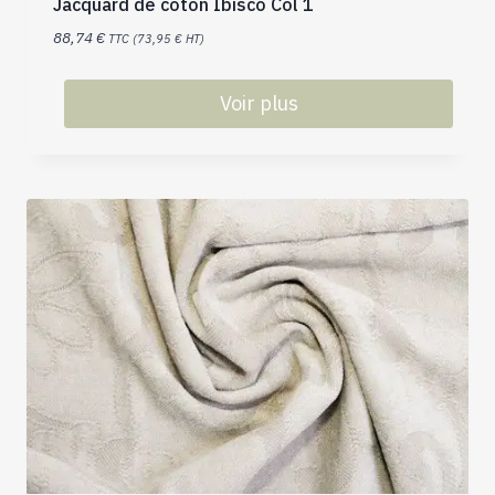
Jacquard de coton Ibisco Col 1
88,74
€
TTC (
73,95
€
HT)
Voir plus