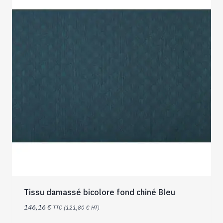
Tissu damassé bicolore fond chiné Bleu
146,16
€
TTC (
121,80
€
HT)