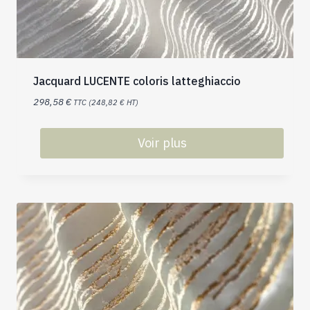
Jacquard LUCENTE coloris latteghiaccio
298,58
€
TTC (
248,82
€
HT)
Voir plus