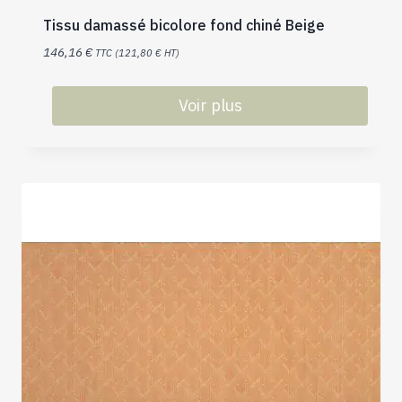
Tissu damassé bicolore fond chiné Beige
146,16
€
TTC (
121,80
€
HT)
Voir plus