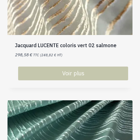
Jacquard LUCENTE coloris vert 02 salmone
298,58
€
TTC (
248,82
€
HT)
Voir plus