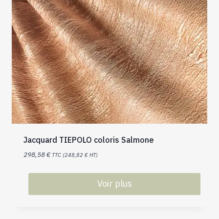
Jacquard TIEPOLO coloris Salmone
298,58
€
TTC (
248,82
€
HT)
Voir plus