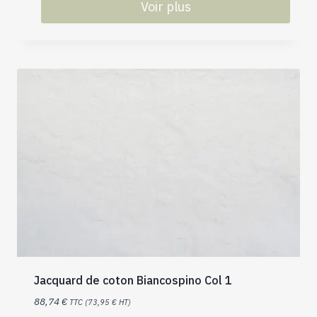
Voir plus
Jacquard de coton Biancospino Col 1
88,74
€
TTC (
73,95
€
HT)