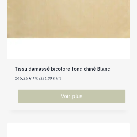
Tissu damassé bicolore fond chiné Blanc
146,16
€
TTC (
121,80
€
HT)
Voir plus