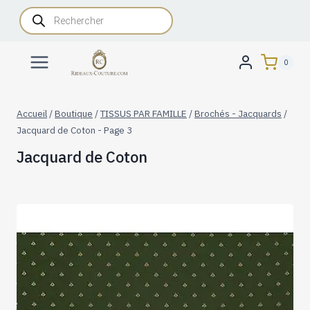
Aller
Recherche
de
au
produits
contenu
0
Accueil
/
Boutique
/
TISSUS PAR FAMILLE
/
Brochés - Jacquards
/
Jacquard de Coton
- Page 3
Jacquard de Coton