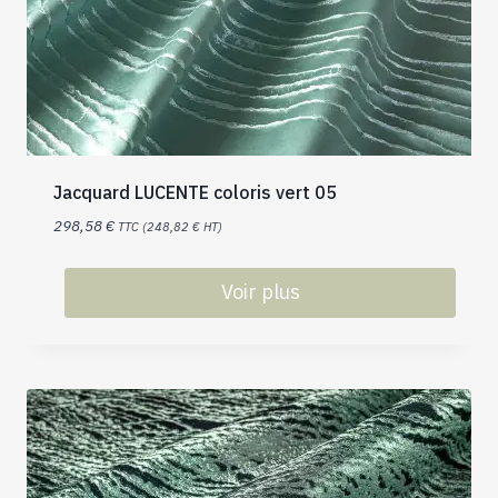
Jacquard LUCENTE coloris vert 05
298,58
€
TTC (
248,82
€
HT)
Voir plus