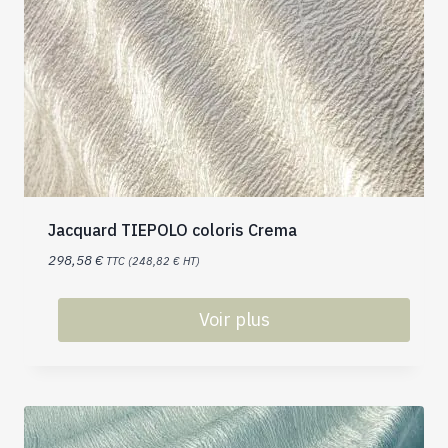
Jacquard TIEPOLO coloris Crema
298,58
€
TTC (
248,82
€
HT)
Voir plus