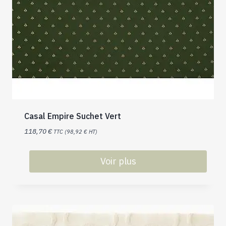
Casal Empire Suchet Vert
118,70
€
TTC (
98,92
€
HT)
Voir plus