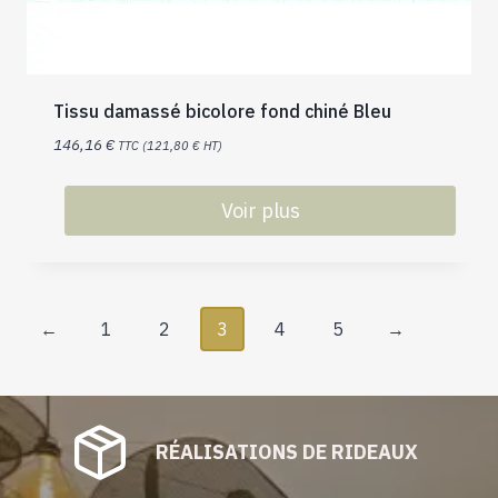
Tissu damassé bicolore fond chiné Bleu
146,16
€
TTC (
121,80
€
HT)
Voir plus
←
1
2
3
4
5
→
RÉALISATIONS DE RIDEAUX