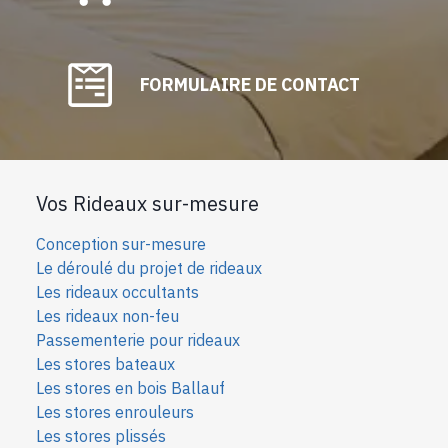
FORMULAIRE DE CONTACT
Vos Rideaux sur-mesure
Conception sur-mesure
Le déroulé du projet de rideaux
Les rideaux occultants
Les rideaux non-feu
Passementerie pour rideaux
Les stores bateaux
Les stores en bois Ballauf
Les stores enrouleurs
Les stores plissés