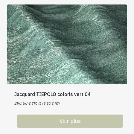
Jacquard TIEPOLO coloris vert 04
298,58
€
TTC (
248,82
€
HT)
Voir plus