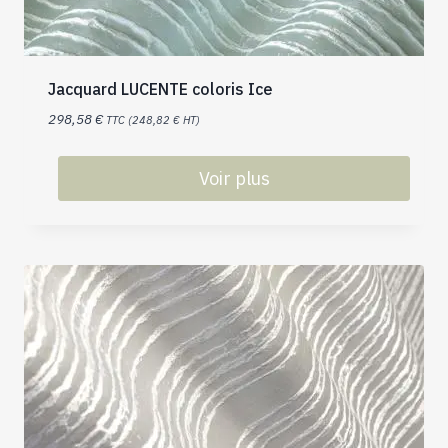
Jacquard LUCENTE coloris Ice
298,58
€
TTC (
248,82
€
HT)
Voir plus