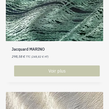
Jacquard MARINO
298,58
€
TTC (
248,82
€
HT)
Voir plus