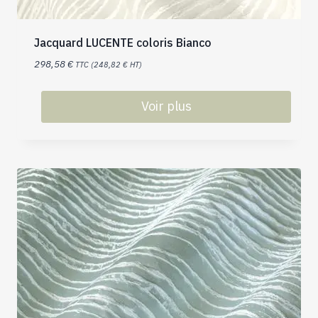
Jacquard LUCENTE coloris Bianco
298,58
€
TTC (
248,82
€
HT)
Voir plus