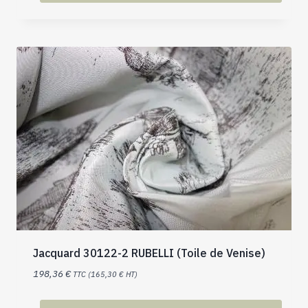
Ce
produit
a
plusieurs
variations.
Les
options
peuvent
être
choisies
sur
la
page
du
produit
Jacquard 30122-2 RUBELLI (Toile de Venise)
198,36
€
TTC (
165,30
€
HT)