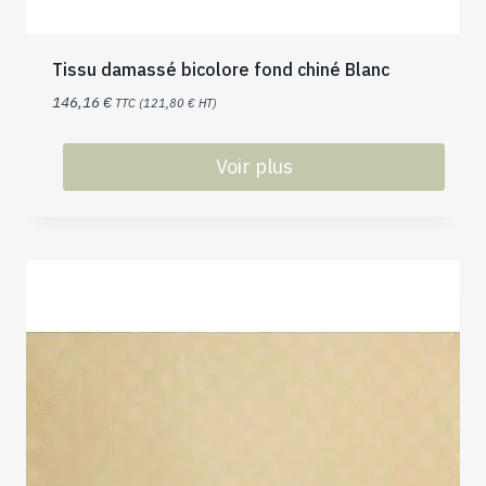
Tissu damassé bicolore fond chiné Blanc
146,16
€
TTC (
121,80
€
HT)
Voir plus