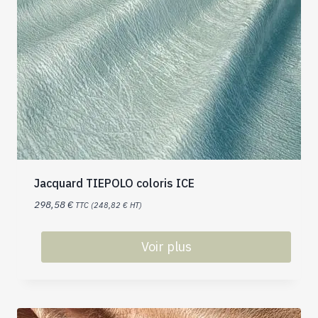
Jacquard TIEPOLO coloris ICE
298,58
€
TTC (
248,82
€
HT)
Voir plus