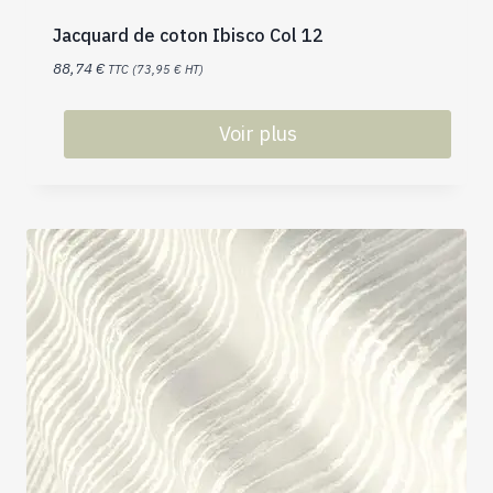
Jacquard de coton Ibisco Col 12
88,74
€
TTC (
73,95
€
HT)
Voir plus