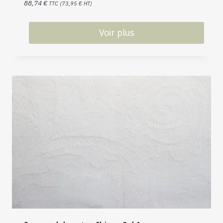
88,74
€
TTC (
73,95
€
HT)
Voir plus