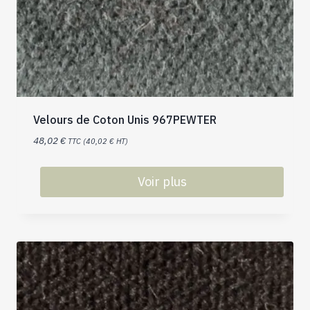
Velours de Coton Unis 967PEWTER
48,02
€
TTC (
40,02
€
HT)
Voir plus