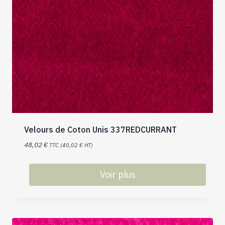
Velours de Coton Unis 337REDCURRANT
48,02
€
TTC (
40,02
€
HT)
Voir plus