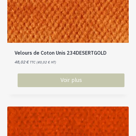
Velours de Coton Unis 234DESERTGOLD
48,02
€
TTC (
40,02
€
HT)
Voir plus