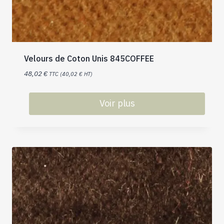
Velours de Coton Unis 845COFFEE
48,02
€
TTC (
40,02
€
HT)
Voir plus