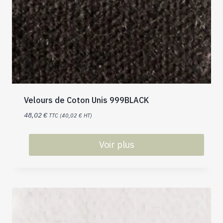
Velours de Coton Unis 999BLACK
48,02
€
TTC (
40,02
€
HT)
Voir plus