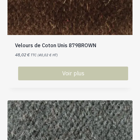
Velours de Coton Unis 879BROWN
48,02
€
TTC (
40,02
€
HT)
Voir plus