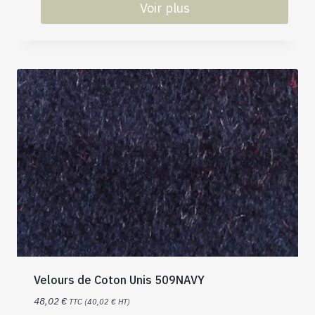
Voir plus
Velours de Coton Unis 509NAVY
48,02
€
TTC (
40,02
€
HT)