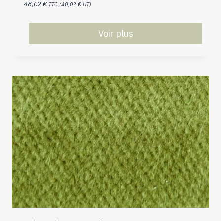
48,02
€
TTC (
40,02
€
HT)
Voir plus