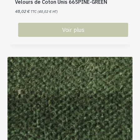
Velours de Coton Unis 665PINE-GREEN
48,02
€
TTC (
40,02
€
HT)
Voir plus