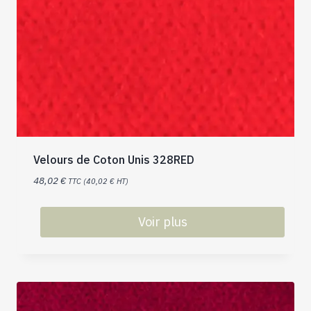
Velours de Coton Unis 328RED
48,02
€
TTC (
40,02
€
HT)
Voir plus