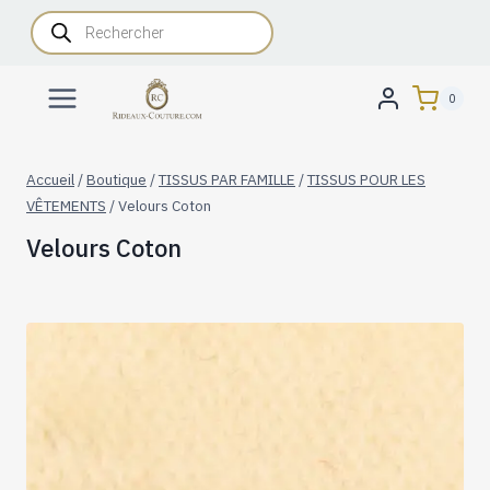
Aller
Recherche
de
au
produits
contenu
0
Accueil
/
Boutique
/
TISSUS PAR FAMILLE
/
TISSUS POUR LES
VÊTEMENTS
/
Velours Coton
Velours Coton