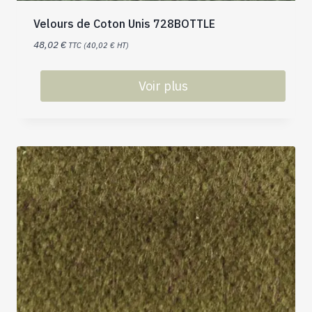
Velours de Coton Unis 728BOTTLE
48,02
€
TTC (
40,02
€
HT)
Voir plus