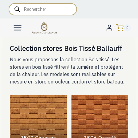
Aller
Recherche
de
au
produits
contenu
0
Collection stores Bois Tissé Ballauff
Nous vous proposons la collection Bois tissé. Les
stores en bois tissé filtrent la lumière et protègent
de la chaleur. Les modèles sont réalisables sur
mesure en store enrouleur, cordon et store bateau.
3502 Chamois
3506 Orangé