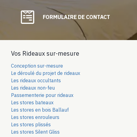
FORMULAIRE DE CONTACT
Vos Rideaux sur-mesure
Conception sur-mesure
Le déroulé du projet de rideaux
Les rideaux occultants
Les rideaux non-feu
Passementerie pour rideaux
Les stores bateaux
Les stores en bois Ballauf
Les stores enrouleurs
Les stores plissés
Les stores Silent Gliss