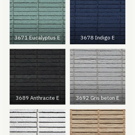
3671 Eucalyptus E
3678 Indigo E
3689 Anthracite E
3692 Gris beton E