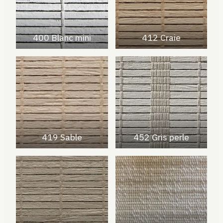
400 Blanc mini
412 Craie
419 Sable
452 Gris perle