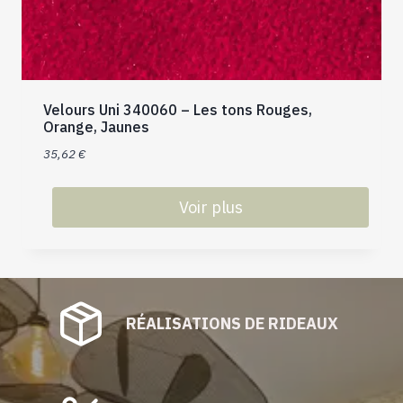
Velours Uni 340060 – Les tons Rouges,
Orange, Jaunes
35,62
€
Voir plus
Ce
produit
a
plusieurs
RÉALISATIONS DE RIDEAUX
variations.
Les
options
peuvent