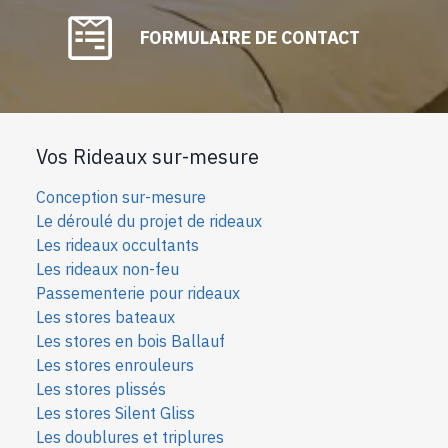
FORMULAIRE DE CONTACT
Vos Rideaux sur-mesure
Conception sur-mesure
Le déroulé du projet de rideaux
Les rideaux occultants
Les rideaux non-feu
Passementerie pour rideaux
Les stores bateaux
Les stores en bois Ballauf
Les stores enrouleurs
Les stores plissés
Les stores Silent Gliss
Les doublures et triplures