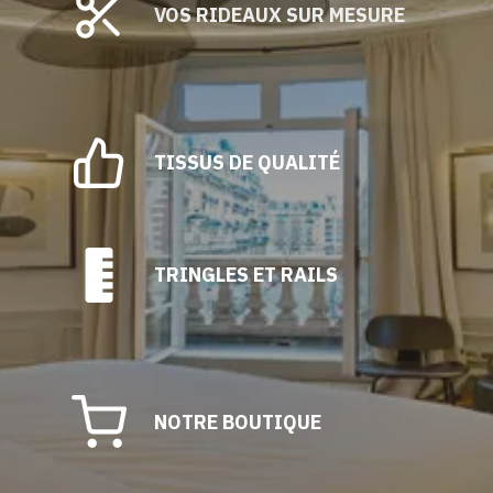
être
VOS RIDEAUX SUR MESURE
choisies
sur
la
page
du
TISSUS DE QUALITÉ
produit
TRINGLES ET RAILS
NOTRE BOUTIQUE