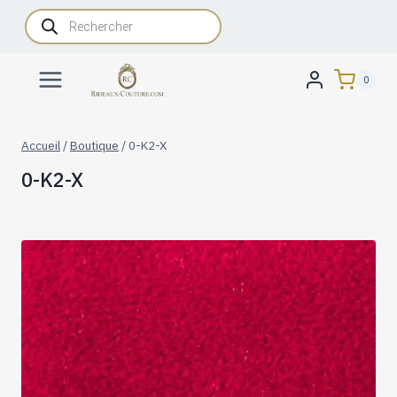
Aller
Recherche
de
au
produits
contenu
0
Accueil
/
Boutique
/
0-K2-X
0-K2-X