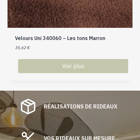
Velours Uni 340060 – Les tons Marron
35,62
€
Voir plus
Ce
produit
a
plusieurs
RÉALISATIONS DE RIDEAUX
variations.
Les
options
peuvent
être
VOS RIDEAUX SUR MESURE