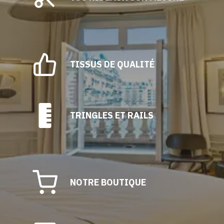
choisies
sur
la
page
du
TISSUS DE QUALITÉ
produit
TRINGLES ET RAILS
NOTRE BOUTIQUE