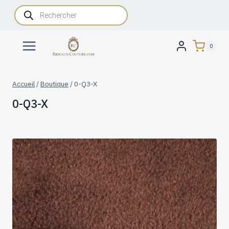
Aller
Recherche
de
au
produits
contenu
0
Accueil
/
Boutique
/
0-Q3-X
0-Q3-X