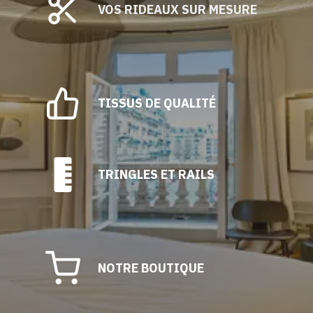
être
VOS RIDEAUX SUR MESURE
choisies
sur
la
page
du
TISSUS DE QUALITÉ
produit
TRINGLES ET RAILS
NOTRE BOUTIQUE