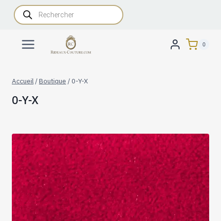
Aller
Recherche
de
au
produits
contenu
0
Accueil
/
Boutique
/
0-Y-X
0-Y-X