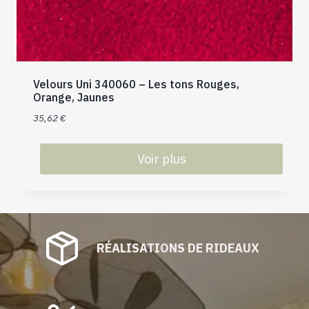
Velours Uni 340060 – Les tons Rouges,
Orange, Jaunes
35,62
€
Voir plus
Ce
produit
a
plusieurs
RÉALISATIONS DE RIDEAUX
variations.
Les
options
peuvent