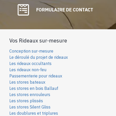
FORMULAIRE DE CONTACT
Vos Rideaux sur-mesure
Conception sur-mesure
Le déroulé du projet de rideaux
Les rideaux occultants
Les rideaux non-feu
Passementerie pour rideaux
Les stores bateaux
Les stores en bois Ballauf
Les stores enrouleurs
Les stores plissés
Les stores Silent Gliss
Les doublures et triplures