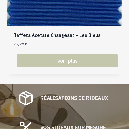
Taffeta Acetate Changeant – Les Bleus
27,76
€
Voir plus
Ce
produit
a
plusieurs
RÉALISATIONS DE RIDEAUX
variations.
Les
options
peuvent
être
VOS RIDEAUX SUR MESURE