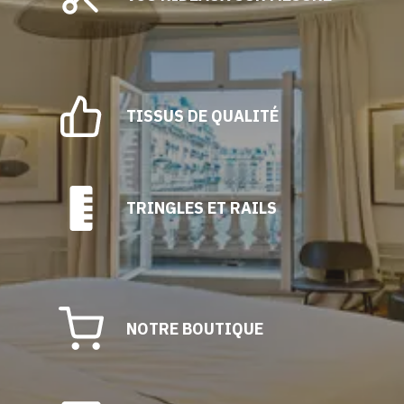
choisies
sur
la
page
du
TISSUS DE QUALITÉ
produit
TRINGLES ET RAILS
NOTRE BOUTIQUE