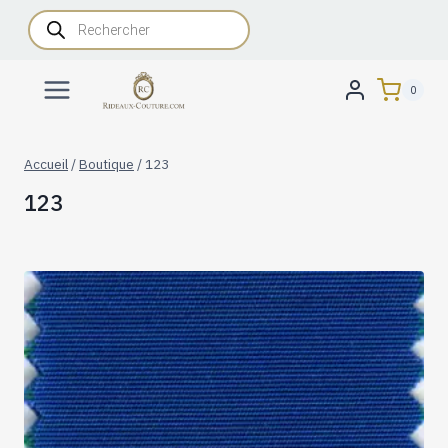
Aller
Recherche
de
au
produits
contenu
0
Accueil
/
Boutique
/
123
123