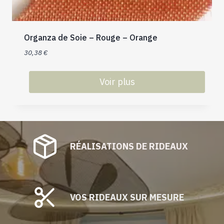
Organza de Soie – Rouge – Orange
30,38
€
Voir plus
Ce
produit
a
plusieurs
RÉALISATIONS DE RIDEAUX
variations.
Les
options
peuvent
être
VOS RIDEAUX SUR MESURE
choisies
sur