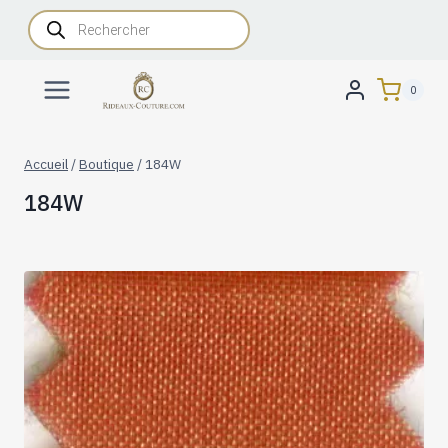
Aller
Recherche
de
au
produits
contenu
0
Accueil
/
Boutique
/
184W
184W