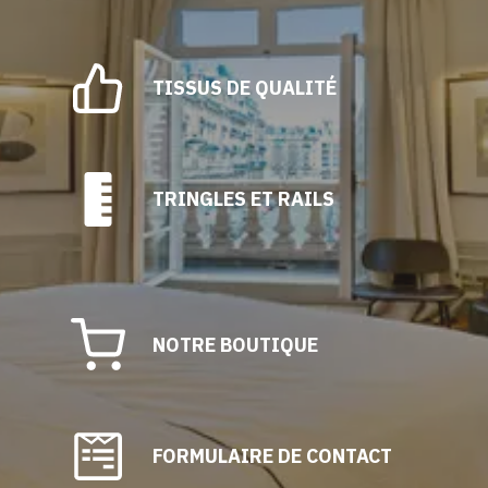
la
page
du
TISSUS DE QUALITÉ
produit
TRINGLES ET RAILS
NOTRE BOUTIQUE
FORMULAIRE DE CONTACT