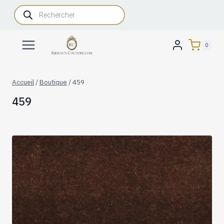
Aller
Recherche
de
au
produits
contenu
0
Accueil
/
Boutique
/
459
459