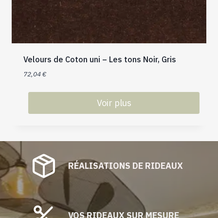
Velours de Coton uni – Les tons Noir, Gris
72,04
€
Voir plus
Ce
produit
a
plusieurs
RÉALISATIONS DE RIDEAUX
variations.
Les
options
peuvent
être
VOS RIDEAUX SUR MESURE