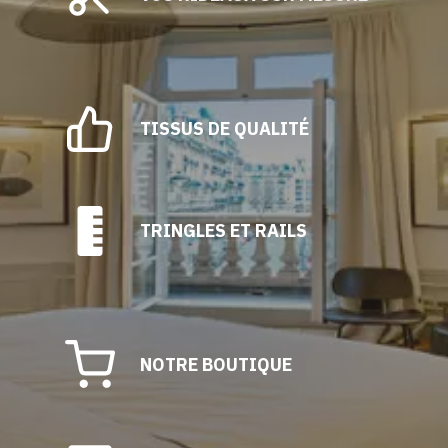
choisies
sur
la
page
du
TISSUS DE QUALITÉ
produit
TRINGLES ET RAILS
NOTRE BOUTIQUE