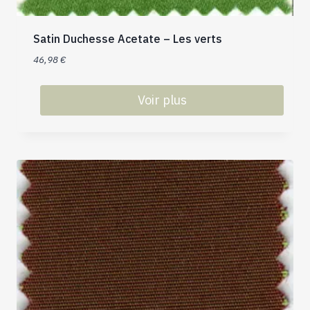
Satin Duchesse Acetate – Les verts
46,98
€
Voir plus
Ce
produit
a
plusieurs
variations.
Les
options
peuvent
être
choisies
sur
la