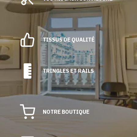
choisies
sur
la
page
du
TISSUS DE QUALITÉ
produit
TRINGLES ET RAILS
NOTRE BOUTIQUE