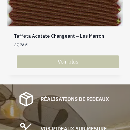
page
du
produit
Taffeta Acetate Changeant – Les Marron
27,76
€
Voir plus
Ce
produit
a
plusieurs
RÉALISATIONS DE RIDEAUX
variations.
Les
options
peuvent
être
VOS RIDEAUX SUR MESURE