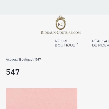
Aller
au
contenu
NOTRE
RÉALISA
BOUTIQUE
DE RIDE
Accueil
/
Boutique
/
547
547