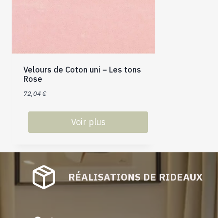
Velours de Coton uni – Les tons
Rose
72,04
€
Voir plus
Ce
produit
a
plusieurs
RÉALISATIONS DE RIDEAUX
variations.
Les
options