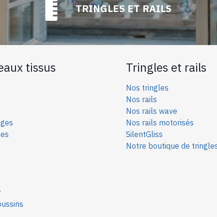
TRINGLES ET RAILS
eaux tissus
Tringles et rails
Nos tringles
Nos rails
Nos rails wave
ages
Nos rails motorisés
ées
SilentGliss
Notre boutique de tringle
y
oussins