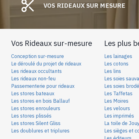
peuvent
VOS RIDEAUX SUR MESURE
être
choisies
sur
la
page
Vos Rideaux sur-mesure
Les plus b
du
produit
Conception sur-mesure
Les lainages
Le déroulé du projet de rideaux
Les cotons
Les rideaux occultants
Les lins
Les rideaux non-feu
Les soies sauv
Passementerie pour rideaux
Les soies bro
d
Les stores bateaux
Les Taffetas
Les stores en bois Ballauf
Les Moires
Les stores enrouleurs
Les velours
Les stores plissés
Les imprimés
Les stores Silent Gliss
La toile de Jou
Les doublures et triplures
Les sièges et c
Les éditeurs