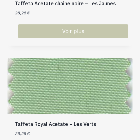
Taffeta Acetate chaine noire – Les Jaunes
page
du
28,28
€
produit
Voir plus
Ce
produit
a
plusieurs
variations.
Les
options
peuvent
être
choisies
sur
Taffeta Royal Acetate – Les Verts
la
page
28,28
€
du