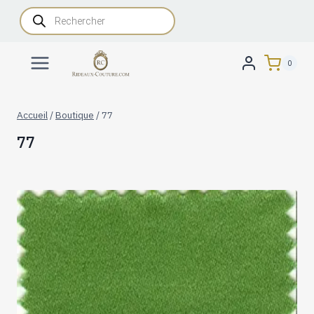
Aller
Recherche
de
au
produits
contenu
0
Accueil
/
Boutique
/
77
77