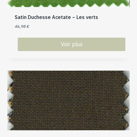
Satin Duchesse Acetate – Les verts
46,98
€
Voir plus
Ce
produit
a
plusieurs
variations.
Les
options
peuvent
être
choisies
sur
la