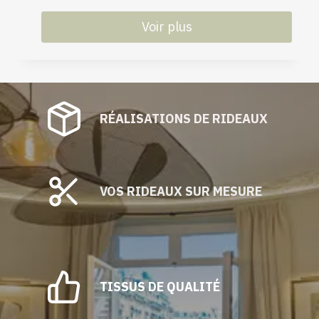
produit
Voir plus
Ce
produit
a
plusieurs
RÉALISATIONS DE RIDEAUX
variations.
Les
options
peuvent
être
VOS RIDEAUX SUR MESURE
choisies
sur
la
page
du
TISSUS DE QUALITÉ
produit