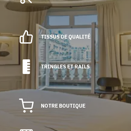
choisies
sur
la
page
du
TISSUS DE QUALITÉ
produit
TRINGLES ET RAILS
NOTRE BOUTIQUE