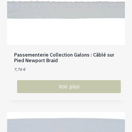
peuvent
être
choisies
sur
la
page
du
produit
Passementerie Collection Galons : Câblé sur
Pied Newport Braid
7,76
€
Voir plus
Ce
produit
a
plusieurs
variations.
Les