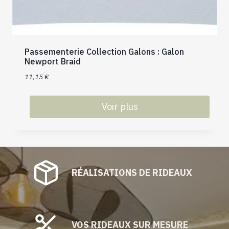
peuvent
être
choisies
sur
la
Passementerie Collection Galons : Galon
Newport Braid
page
du
11,15
€
produit
Voir plus
Ce
produit
a
plusieurs
RÉALISATIONS DE RIDEAUX
variations.
Les
options
peuvent
être
VOS RIDEAUX SUR MESURE