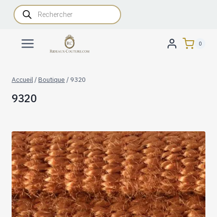
Aller
Recherche
de
au
produits
contenu
0
Accueil
/
Boutique
/
9320
9320