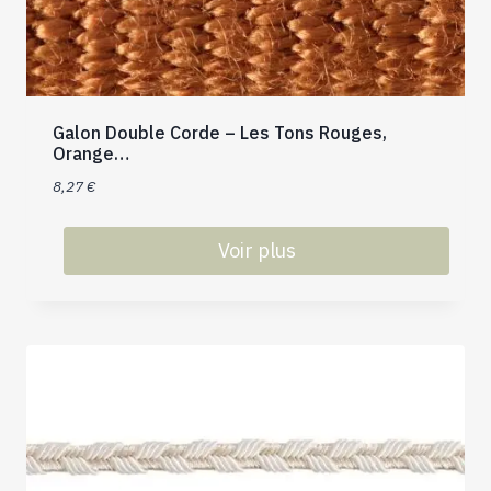
Galon Double Corde – Les Tons Rouges,
Orange…
8,27
€
Voir plus
Ce
produit
a
plusieurs
variations.
Les
options
peuvent