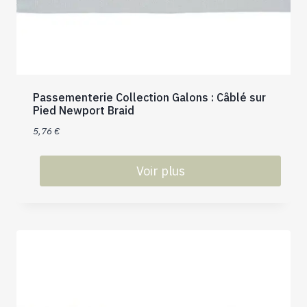
choisies
sur
la
page
du
produit
Passementerie Collection Galons : Câblé sur
Pied Newport Braid
5,76
€
Voir plus
Ce
produit
a
plusieurs
variations.
Les
options