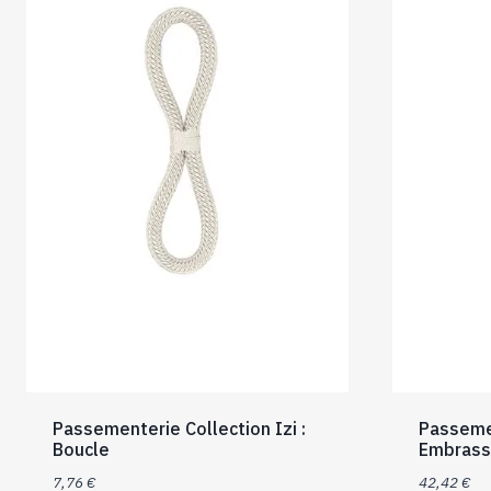
Passementerie Collection Izi :
Passemen
Boucle
Embrass
7,76
€
42,42
€