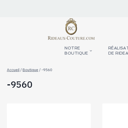
Aller
au
contenu
NOTRE
RÉALISA
BOUTIQUE
DE RIDE
Accueil
/
Boutique
/
-9560
-9560