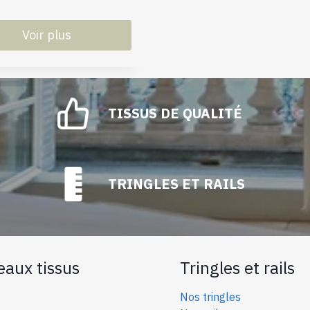
Voir plus
TISSUS DE QUALITÉ
.
TRINGLES ET RAILS
eaux tissus
Tringles et rails
Nos tringles