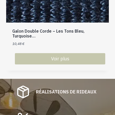
Galon Double Corde – Les Tons Bleu,
Turquoise…
10,48
€
Voir plus
Ce
produit
a
plusieurs
RÉALISATIONS DE RIDEAUX
variations.
Les
options
peuvent