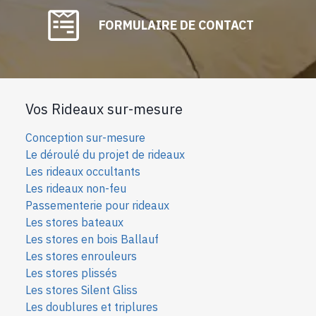
FORMULAIRE DE CONTACT
Vos Rideaux sur-mesure
Conception sur-mesure
Le déroulé du projet de rideaux
Les rideaux occultants
Les rideaux non-feu
Passementerie pour rideaux
Les stores bateaux
Les stores en bois Ballauf
Les stores enrouleurs
Les stores plissés
Les stores Silent Gliss
Les doublures et triplures