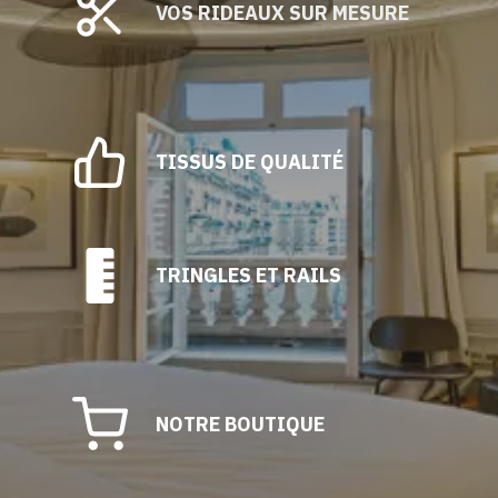
être
VOS RIDEAUX SUR MESURE
choisies
sur
la
page
du
TISSUS DE QUALITÉ
produit
TRINGLES ET RAILS
NOTRE BOUTIQUE