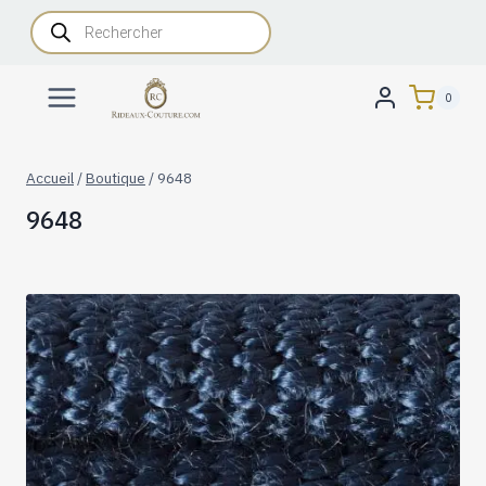
Aller
Recherche
de
au
produits
contenu
0
Accueil
/
Boutique
/
9648
9648