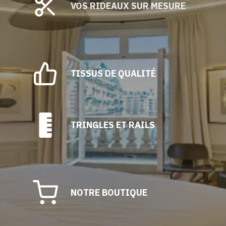
être
VOS RIDEAUX SUR MESURE
choisies
sur
la
page
du
TISSUS DE QUALITÉ
produit
TRINGLES ET RAILS
NOTRE BOUTIQUE