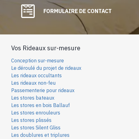
FORMULAIRE DE CONTACT
Vos Rideaux sur-mesure
Conception sur-mesure
Le déroulé du projet de rideaux
Les rideaux occultants
Les rideaux non-feu
Passementerie pour rideaux
Les stores bateaux
Les stores en bois Ballauf
Les stores enrouleurs
Les stores plissés
Les stores Silent Gliss
Les doublures et triplures