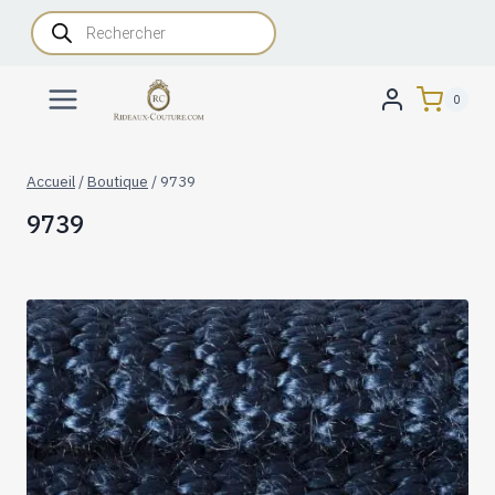
Aller
Recherche
de
au
produits
contenu
0
Accueil
/
Boutique
/
9739
9739