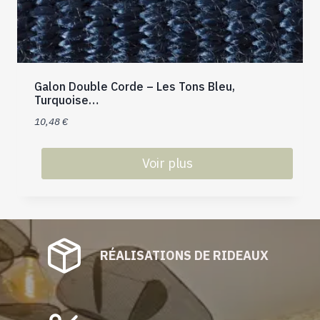
Galon Double Corde – Les Tons Bleu,
Turquoise…
10,48
€
Voir plus
Ce
produit
a
plusieurs
RÉALISATIONS DE RIDEAUX
variations.
Les
options
peuvent