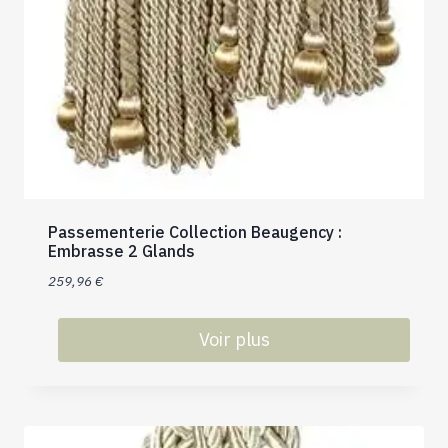
Passementerie Collection Beaugency :
Embrasse 2 Glands
259,96
€
Voir plus
Ce
produit
a
plusieurs