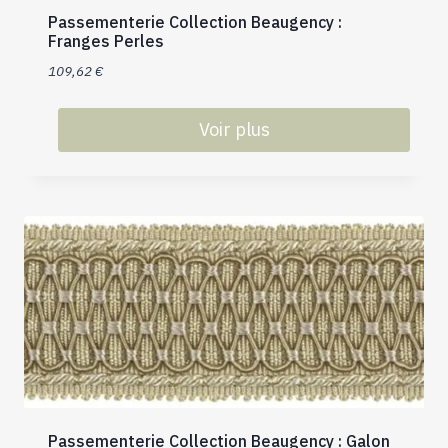
Passementerie Collection Beaugency :
Franges Perles
109,62
€
Voir plus
Ce
produit
a
plusieurs
variations.
Les
options
peuvent
être
choisies
sur
la
Passementerie Collection Beaugency : Galon