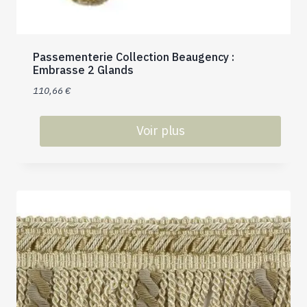
Passementerie Collection Beaugency :
Embrasse 2 Glands
110,66
€
Voir plus
Ce
produit
a
plusieurs
variations.
Les
options
peuvent
être
choisies