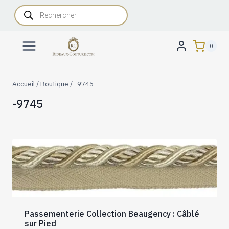
Aller
Recherche
de
au
produits
contenu
0
Accueil
/
Boutique
/
-9745
-9745
Passementerie Collection Beaugency : Câblé
sur Pied