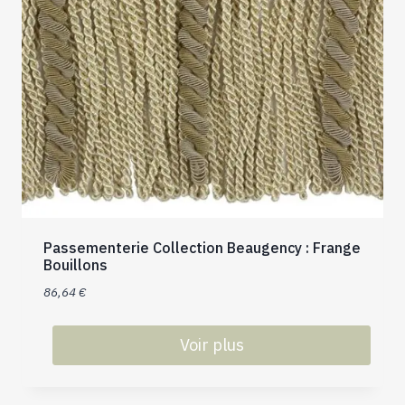
sur
la
page
du
produit
Passementerie Collection Beaugency : Frange
Bouillons
86,64
€
Voir plus
Ce
produit