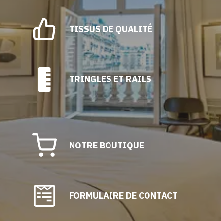
page
du
TISSUS DE QUALITÉ
produit
TRINGLES ET RAILS
NOTRE BOUTIQUE
FORMULAIRE DE CONTACT