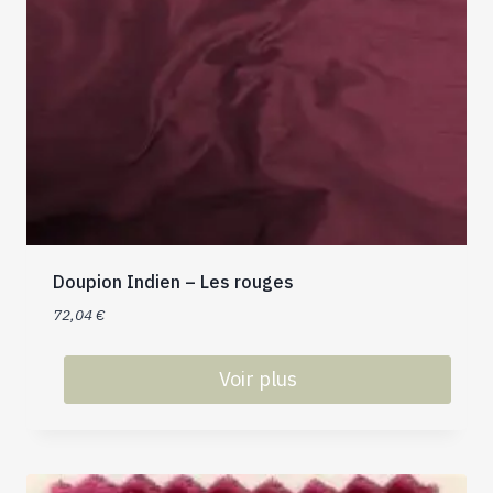
Doupion Indien – Les rouges
72,04
€
Voir plus
Ce
produit
a