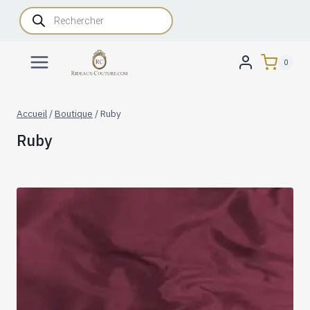
Aller
Recherche
de
au
produits
contenu
0
Accueil
/
Boutique
/
Ruby
Ruby