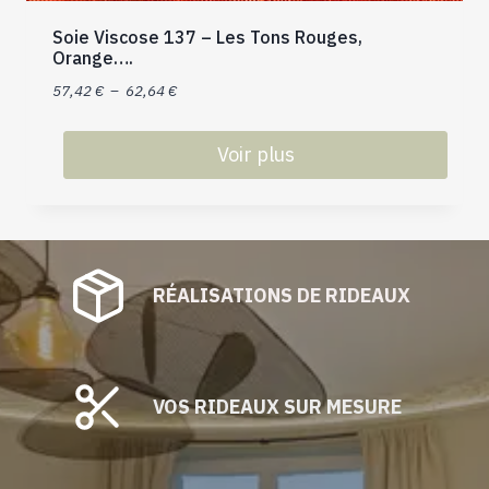
produit
Soie Viscose 137 – Les Tons Rouges,
Orange….
Plage
57,42
€
–
62,64
€
de
prix :
Voir plus
57,42 €
Ce
à
produit
62,64 €
a
plusieurs
RÉALISATIONS DE RIDEAUX
variations.
Les
options
peuvent
être
VOS RIDEAUX SUR MESURE
choisies
sur
la