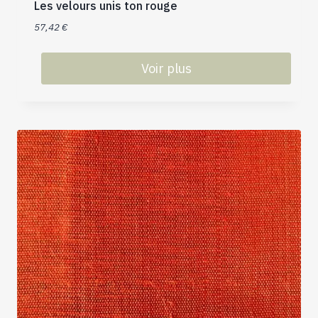
Les velours unis ton rouge
57,42
€
Voir plus
Ce
produit
a
plusieurs
variations.
Les
options
peuvent
être
choisies
sur
la
page
du