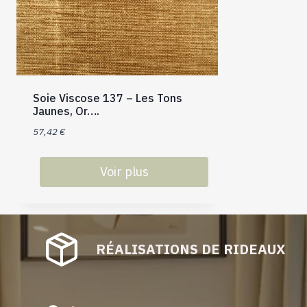
Soie Viscose 137 – Les Tons
Jaunes, Or….
57,42
€
Voir plus
Ce
produit
a
plusieurs
RÉALISATIONS DE RIDEAUX
variations.
Les
options