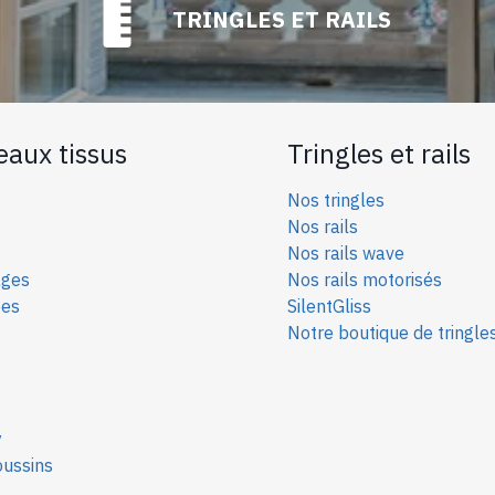
TRINGLES ET RAILS
eaux tissus
Tringles et rails
Nos tringles
Nos rails
Nos rails wave
ages
Nos rails motorisés
ées
SilentGliss
Notre boutique de tringle
y
oussins