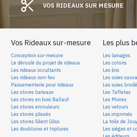
peuvent
VOS RIDEAUX SUR MESURE
être
choisies
sur
la
page
Vos Rideaux sur-mesure
Les plus b
du
produit
Conception sur-mesure
Les lainages
Le déroulé du projet de rideaux
Les cotons
Les rideaux occultants
Les lins
Les rideaux non-feu
Les soies sauv
Passementerie pour rideaux
Les soies bro
d
Les stores bateaux
Les Taffetas
Les stores en bois Ballauf
Les Moires
Les stores enrouleurs
Les velours
Les stores plissés
Les imprimés
Les stores Silent Gliss
La toile de Jou
Les doublures et triplures
Les sièges et c
Les éditeurs