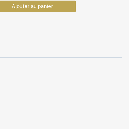
de
Ajouter au panier
Coton
Raye
Rimini
F650-
01