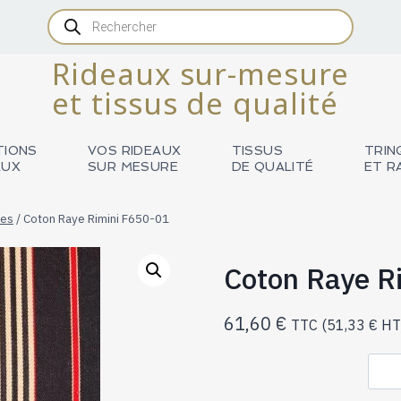
Recherche
de
produits
Rideaux sur-mesure
et tissus de qualité
TIONS
VOS RIDEAUX
TISSUS
TRIN
AUX
SUR MESURE
DE QUALITÉ
ET R
res
/
Coton Raye Rimini F650-01
Coton Raye R
61,60
€
TTC (
51,33
€
HT