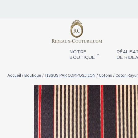
Aller
au
contenu
NOTRE
RÉALISA
BOUTIQUE
DE RIDE
Accueil
/
Boutique
/
TISSUS PAR COMPOSITION
/
Cotons
/
Coton Rayu