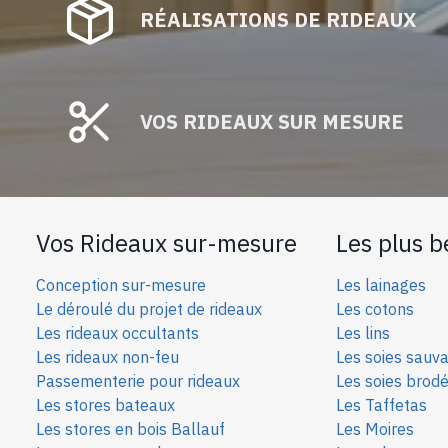
RÉALISATIONS DE RIDEAUX
VOS RIDEAUX SUR MESURE
Vos Rideaux sur-mesure
Les plus b
Conception sur-mesure
Les lainages
Le déroulé du projet de rideaux
Les cotons
Les rideaux occultants
Les lins
Les rideaux non-feu
Les soies sauv
Passementerie pour rideaux
Les soies bro
d
Les stores bateaux
Les Taffetas
Les stores en bois Ballauf
Les Moires