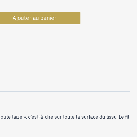
quantité
Ajouter au panier
de
Coupon
de
1
mètre
de
Soie
shantung
brodée
jixi
magenta
 laize », c’est-à-dire sur toute la surface du tissu. Le fil