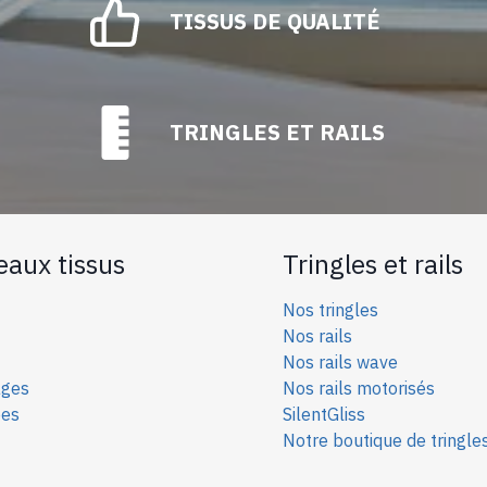
TISSUS DE QUALITÉ
TRINGLES ET RAILS
eaux tissus
Tringles et rails
Nos tringles
Nos rails
Nos rails wave
ages
Nos rails motorisés
ées
SilentGliss
Notre boutique de tringle