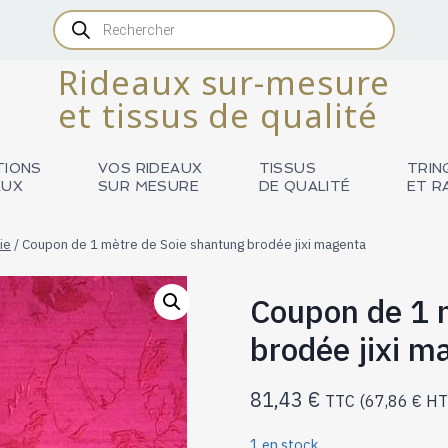
Recherche
de
produits
Rideaux sur-mesure
et tissus de qualité
TIONS
VOS RIDEAUX
TISSUS
TRIN
AUX
SUR MESURE
DE QUALITÉ
ET R
ie
/
Coupon de 1 mètre de Soie shantung brodée jixi magenta
Coupon de 1 
brodée jixi m
81,43
€
TTC (
67,86
€
HT
1 en stock