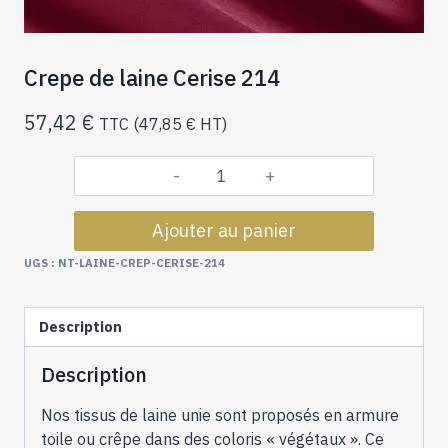
Crepe de laine Cerise 214
57,42
€
TTC (
47,85
€
HT)
quantité
de
Ajouter au panier
Crepe
de
UGS :
NT-LAINE-CREP-CERISE-214
laine
Cerise
Description
214
Description
Nos tissus de laine unie sont proposés en armure
toile ou crêpe dans des coloris « végétaux ». Ce