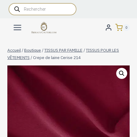
Aller
Recherche
de
au
produits
contenu
0
Accueil
/
Boutique
/
TISSUS PAR FAMILLE
/
TISSUS POUR LES
VÊTEMENTS
/
Crepe de laine Cerise 214