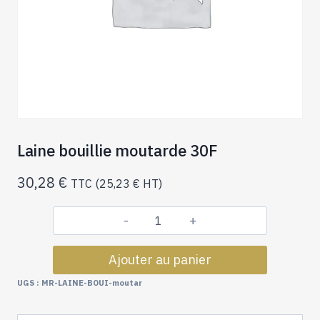
Laine bouillie moutarde 30F
30,28
€
TTC (
25,23
€
HT)
quantité
de
Ajouter au panier
Laine
bouillie
UGS :
MR-LAINE-BOUI-moutar
moutarde
30F