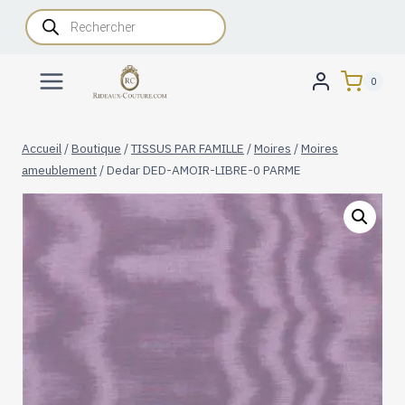
Aller
Recherche
de
au
produits
contenu
0
Accueil
/
Boutique
/
TISSUS PAR FAMILLE
/
Moires
/
Moires
ameublement
/
Dedar DED-AMOIR-LIBRE-0 PARME