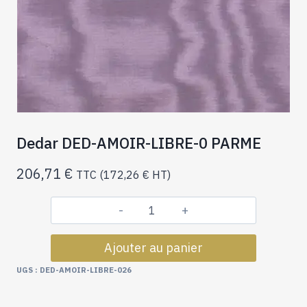
Dedar DED-AMOIR-LIBRE-0 PARME
206,71
€
TTC (
172,26
€
HT)
quantité
de
Ajouter au panier
Dedar
DED-
UGS :
DED-AMOIR-LIBRE-026
AMOIR-
LIBRE-