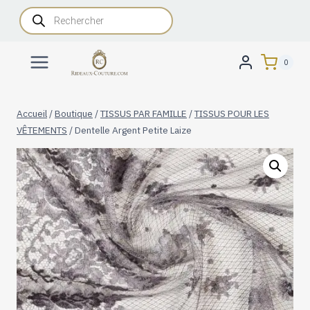
Aller
Recherche
de
au
produits
contenu
0
Accueil
/
Boutique
/
TISSUS PAR FAMILLE
/
TISSUS POUR LES
VÊTEMENTS
/
Dentelle Argent Petite Laize