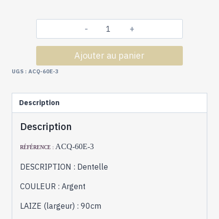
quantité
de
Ajouter au panier
Dentelle
Argent
UGS :
ACQ-60E-3
Petite
Laize
Description
Description
ACQ-60E-3
RÉFÉRENCE :
DESCRIPTION : Dentelle
COULEUR : Argent
LAIZE (largeur) : 90cm