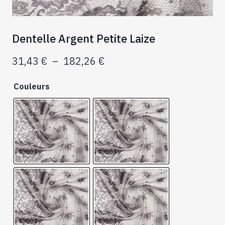
Dentelle Argent Petite Laize
Plage
31,43
€
–
182,26
€
de
prix :
Couleurs
31,43 €
à
182,26 €