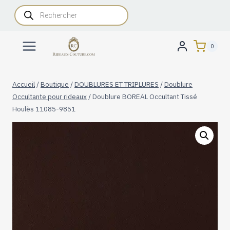
Aller
Recherche
de
au
produits
contenu
0
Accueil
/
Boutique
/
DOUBLURES ET TRIPLURES
/
Doublure
Occultante pour rideaux
/
Doublure BOREAL Occultant Tissé
Houlès 11085-9851