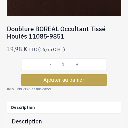
Doublure BOREAL Occultant Tissé
Houlès 11085-9851
19,98
€
TTC (
16,65
€
HT)
quantité
de
Ajouter au panier
Doublure
BOREAL
UGS :
POL-150-11085-9851
Occultant
Tissé
Description
Houlès
11085-
Description
9851