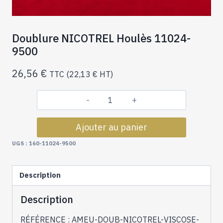
Doublure NICOTREL Houlès 11024-
9500
26,56
€
TTC (
22,13
€
HT)
quantité
de
Ajouter au panier
Doublure
NICOTREL
UGS :
160-11024-9500
Houlès
11024-
Description
9500
Description
RÉFÉRENCE : AMEU-DOUB-NICOTREL-VISCOSE-