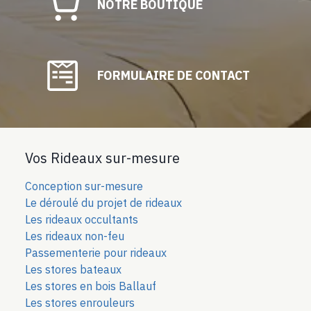
NOTRE BOUTIQUE
FORMULAIRE DE CONTACT
Vos Rideaux sur-mesure
Conception sur-mesure
Le déroulé du projet de rideaux
Les rideaux occultants
Les rideaux non-feu
Passementerie pour rideaux
Les stores bateaux
Les stores en bois Ballauf
Les stores enrouleurs