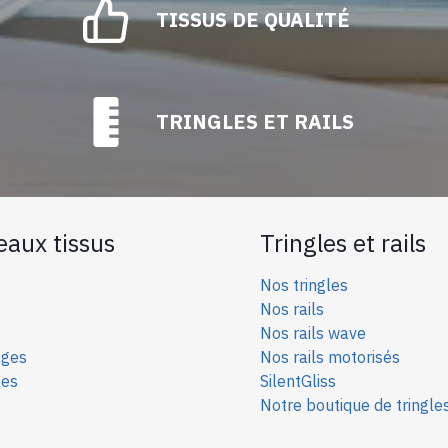
TISSUS DE QUALITÉ
TRINGLES ET RAILS
eaux tissus
Tringles et rails
Nos tringles
Nos rails
Nos rails wave
ages
Nos rails motorisés
ées
SilentGliss
Notre boutique de tringle