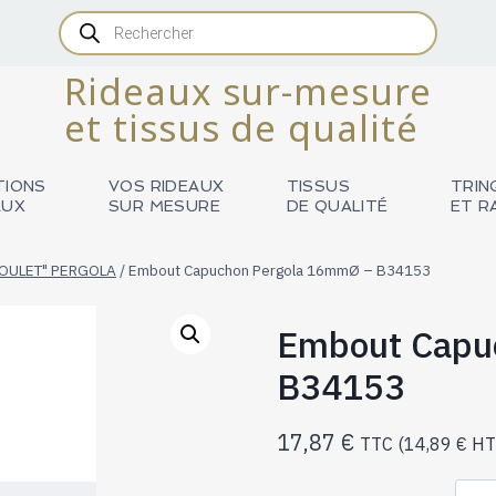
Recherche
de
produits
Rideaux sur-mesure
et tissus de qualité
TIONS
VOS RIDEAUX
TISSUS
TRIN
AUX
SUR MESURE
DE QUALITÉ
ET R
BOULET" PERGOLA
/
Embout Capuchon Pergola 16mmØ – B34153
Embout Capu
B34153
17,87
€
TTC (
14,89
€
HT