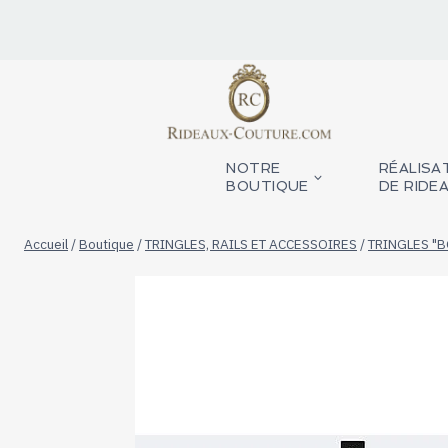
Aller
au
contenu
NOTRE
RÉALISA
BOUTIQUE
DE RIDE
Accueil
/
Boutique
/
TRINGLES, RAILS ET ACCESSOIRES
/
TRINGLES "