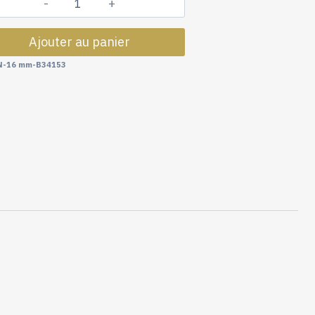
quantité
de
Ajouter au panier
Embout
Capuchon
-16 mm-B34153
Pergola
16mmØ
-
B34153