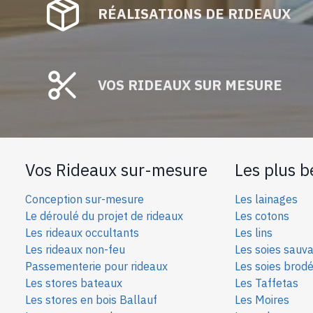
RÉALISATIONS DE RIDEAUX
VOS RIDEAUX SUR MESURE
Vos Rideaux sur-mesure
Les plus b
Conception sur-mesure
Les lainages
Le déroulé du projet de rideaux
Les cotons
Les rideaux occultants
Les lins
Les rideaux non-feu
Les soies sauv
Passementerie pour rideaux
Les soies bro
d
Les stores bateaux
Les Taffetas
Les stores en bois Ballauf
Les Moires