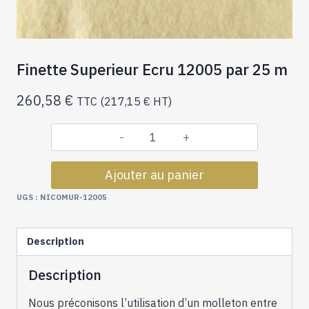
Finette Superieur Ecru 12005 par 25 m
260,58
€
TTC (
217,15
€
HT)
quantité
de
Ajouter au panier
Finette
Superieur
UGS :
NICOMUR-12005
Ecru
12005
Description
par
25
Description
m
Nous préconisons l’utilisation d’un molleton entre