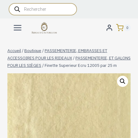
Aller
Recherche
de
au
produits
contenu
0
Accueil
/
Boutique
/
PASSEMENTERIE, EMBRASSES ET
ACCESSOIRES POUR LES RIDEAUX
/
PASSEMENTERIE, ET GALONS
POUR LES SIÈGES
/
Finette Superieur Ecru 12005 par 25 m