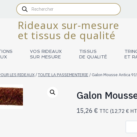
Recherche
de
produits
Rideaux sur-mesure
et tissus de qualité
TIONS
VOS RIDEAUX
TISSUS
TRIN
AUX
SUR MESURE
DE QUALITÉ
ET R
POUR LES RIDEAUX
/
TOUTE LA PASSEMENTERIE
/
Galon Mousse Antica 9
Galon Mousse
15,26
€
TTC (
12,72
€
HT