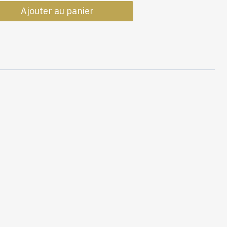
de
Ajouter au panier
Galon
Mousse
Antica
9150-
33030