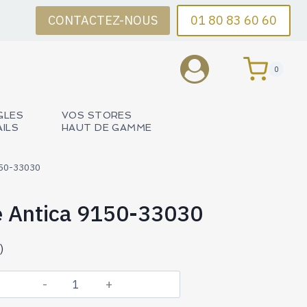
CONTACTEZ-NOUS
01 80 83 60 60
0
GLES
VOS STORES
AILS
HAUT DE GAMME
150-33030
 Antica 9150-33030
)
quantité