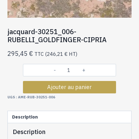
jacquard-30251_006-
RUBELLI_GOLDFINGER-CIPRIA
295,45
€
TTC (
246,21
€
HT)
quantité
de
Ajouter au panier
jacquard-
30251_006-
UGS :
AME-RUB-30251-006
RUBELLI_GOLDFINGER-
CIPRIA
Description
Description