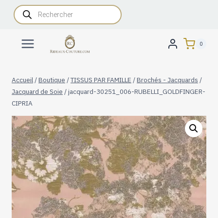
Aller
Recherche
de
au
produits
contenu
0
Accueil
/
Boutique
/
TISSUS PAR FAMILLE
/
Brochés - Jacquards
/
Jacquard de Soie
/
jacquard-30251_006-RUBELLI_GOLDFINGER-
CIPRIA