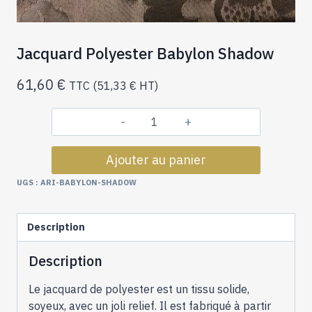
Jacquard Polyester Babylon Shadow
61,60
€
TTC (
51,33
€
HT)
quantité
de
Ajouter au panier
Jacquard
Polyester
UGS :
ARI-BABYLON-SHADOW
Babylon
Shadow
Description
Description
Le jacquard de polyester est un tissu solide,
soyeux, avec un joli relief. Il est fabriqué à partir