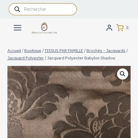
Aller
Recherche
de
au
produits
contenu
0
Accueil
/
Boutique
/
TISSUS PAR FAMILLE
/
Brochés - Jacquards
/
Jacquard Polyester
/
Jacquard Polyester Babylon Shadow