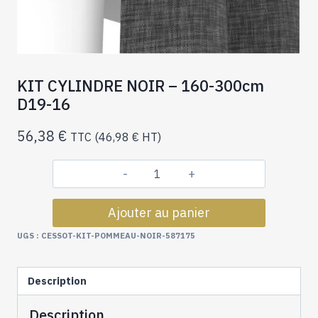
KIT CYLINDRE NOIR – 160-300cm
D19-16
56,38
€
TTC (
46,98
€
HT)
quantité
de
Ajouter au panier
KIT
CYLINDRE
UGS :
CESSOT-KIT-POMMEAU-NOIR-587175
NOIR
-
Description
160-
300cm
Description
D19-