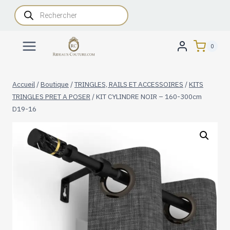
Aller
Recherche
de
au
produits
contenu
0
Accueil
/
Boutique
/
TRINGLES, RAILS ET ACCESSOIRES
/
KITS
TRINGLES PRET A POSER
/
KIT CYLINDRE NOIR – 160-300cm
D19-16