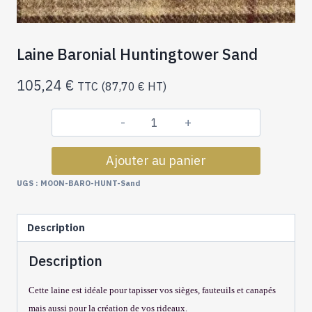
Laine Baronial Huntingtower Sand
105,24
€
TTC (
87,70
€
HT)
quantité
de
Ajouter au panier
Laine
Baronial
UGS :
MOON-BARO-HUNT-Sand
Huntingtower
Sand
Description
Description
Cette laine est idéale pour tapisser vos sièges, fauteuils et canapés
mais aussi pour la création de vos rideaux.