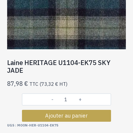
Laine HERITAGE U1104-EK75 SKY
JADE
87,98
€
TTC (
73,32
€
HT)
quantité
de
Ajouter au panier
Laine
HERITAGE
UGS :
MOON-HER-U1104-EK75
U1104-